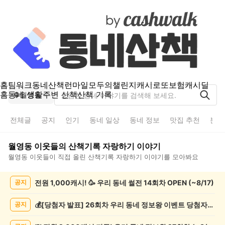
홈
팀워크
동네산책
런마일
모두의챌린지
캐시로또
보험
캐시딜
홈
동네 생활
주변 산책
산책 기록
월영동
전체글
공지
인기
동네 일상
동네 정보
맛집 추천
분실
월영동
이웃들의
산책기록 자랑하기
이야기
월영동
이웃들이 직접 올린
산책기록 자랑하기
이야기를 모아봐요
월
전원 1,000캐시! 🥳 우리 동네 썰전 14회차 OPEN (~8/17)
공지
영
동
산
💰[당첨자 발표] 26회차 우리 동네 정보왕 이벤트 당첨자를 발표합니다!
공지
책
기