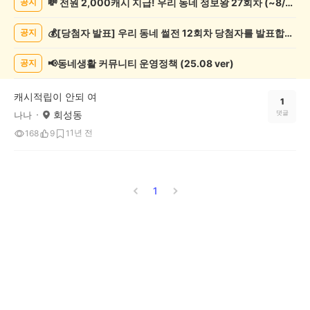
💸 전원 2,000캐시 지급! 우리 동네 정보왕 27회차 (~8/10)
공지
록
자
💰[당첨자 발표] 우리 동네 썰전 12회차 당첨자를 발표합니다!
공지
랑
하
기
📢동네생활 커뮤니티 운영정책 (25.08 ver)
공지
게
시
캐시적립이 안되 여
글
1
회성동
댓글
나나
목
록
1년 전
168
9
1
1