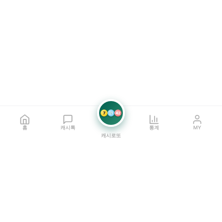
7
21
42
홈
캐시톡
통계
MY
캐시로또