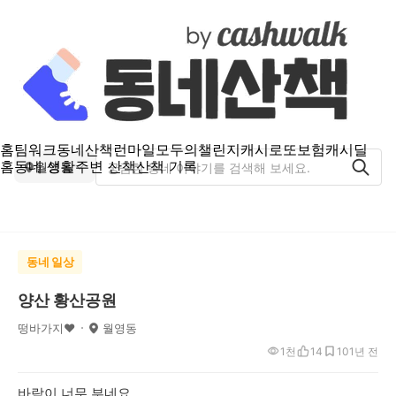
홈
팀워크
동네산책
런마일
모두의챌린지
캐시로또
보험
캐시딜
홈
동네 생활
주변 산책
산책 기록
월영동
동네 일상
양산 황산공원
떵바가지♥
월영동
1천
14
10
1년 전
바람이 너무 부네요