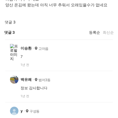
양산 온김에 왔는데 아직 너무 추워서 오래있을수가 없네요
댓글 3
댓글
3
등록순
최신순
이승환
고아읍
7
1년 전
백유쾌
범어3동
정보 감사합니다
1년 전
y
구성동