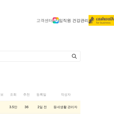
고객센터
임직원 건강관리
정보
조회
추천
등록일
작성자
3.5만
36
2일 전
동네생활 관리자