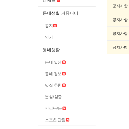
제
조
공지사항
게
동네생활 커뮤니티
시
공지사항
글
공지
목
록
공지사항
인기
공지사항
동네생활
동네 일상
동네 정보
맛집 추천
분실/실종
건강/운동
스포츠 관람