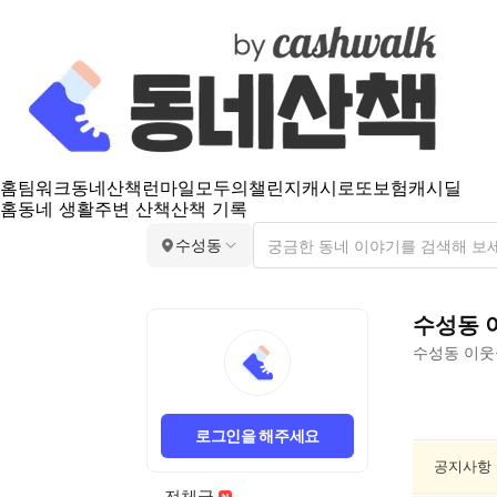
홈
팀워크
동네산책
런마일
모두의챌린지
캐시로또
보험
캐시딜
홈
동네 생활
주변 산책
산책 기록
수성동
수성동
수성동
이웃
수
성
로그인을 해주세요
동
요
공지사항
리/
전체글