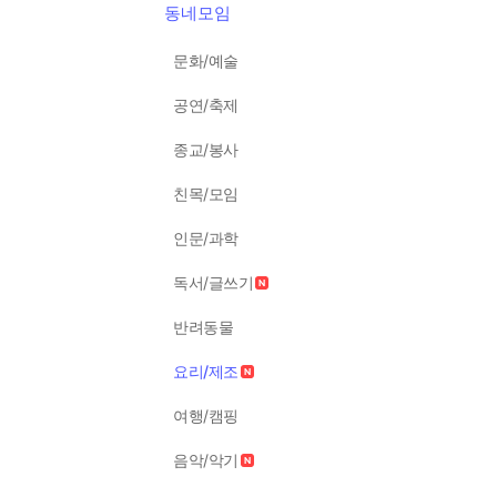
동네모임
문화/예술
공연/축제
종교/봉사
친목/모임
인문/과학
독서/글쓰기
반려동물
요리/제조
여행/캠핑
음악/악기