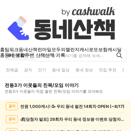
홈
팀워크
동네산책
런마일
모두의챌린지
캐시로또
보험
캐시딜
홈
동네 생활
주변 산책
산책 기록
전동3가
전체글
공지
인기
동네 일상
동네 정보
맛집 추천
분실
전동3가
이웃들의
친목/모임
이야기
전동3가
이웃들이 직접 올린
친목/모임
이야기를 모아봐요
전
전원 1,000캐시! 🥳 우리 동네 썰전 14회차 OPEN (~8/17)
공지
동
3
가
💰[당첨자 발표] 26회차 우리 동네 정보왕 이벤트 당첨자를 발표합니다!
공지
친
목/