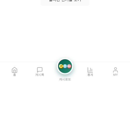
7
21
42
홈
캐시톡
통계
MY
캐시로또