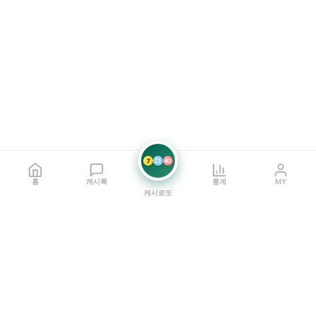
7
21
42
홈
캐시톡
통계
MY
캐시로또