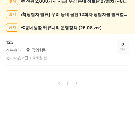
💸 전원 2,000캐시 지급! 우리 동네 정보왕 27회차 (~8/10)
공지
츠
관
💰[당첨자 발표] 우리 동네 썰전 12회차 당첨자를 발표합니다!
공지
람
게
시
📢동네생활 커뮤니티 운영정책 (25.08 ver)
공지
글
목
123
록
0
금암1동
댓글
전북현대
10개월 전
197
2
3
1