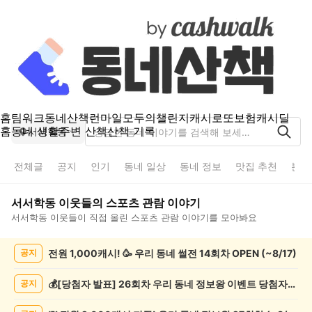
홈
팀워크
동네산책
런마일
모두의챌린지
캐시로또
보험
캐시딜
홈
동네 생활
주변 산책
산책 기록
서서학동
전체글
공지
인기
동네 일상
동네 정보
맛집 추천
분실
서서학동
이웃들의
스포츠 관람
이야기
서서학동
이웃들이 직접 올린
스포츠 관람
이야기를 모아봐요
서
전원 1,000캐시! 🥳 우리 동네 썰전 14회차 OPEN (~8/17)
공지
서
학
동
💰[당첨자 발표] 26회차 우리 동네 정보왕 이벤트 당첨자를 발표합니다!
공지
스
포