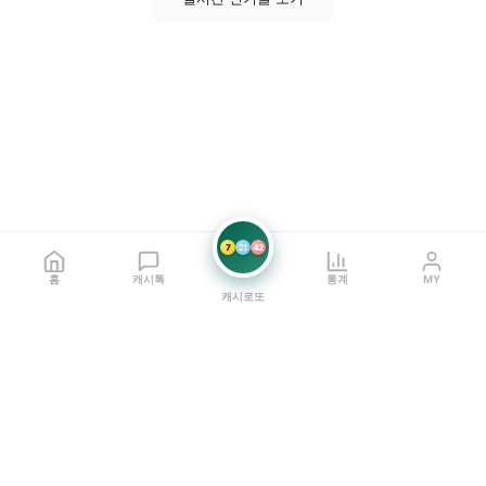
7
21
42
홈
캐시톡
통계
MY
캐시로또