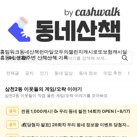
홈
팀워크
동네산책
런마일
모두의챌린지
캐시로또
보험
캐시딜
홈
동네 생활
주변 산책
산책 기록
삼천2동
전체글
공지
인기
동네 일상
동네 정보
맛집 추천
분실
삼천2동
이웃들의
게임/오락
이야기
삼천2동
이웃들이 직접 올린
게임/오락
이야기를 모아봐요
삼
전원 1,000캐시! 🥳 우리 동네 썰전 14회차 OPEN (~8/17)
공지
천
2
동
💰[당첨자 발표] 26회차 우리 동네 정보왕 이벤트 당첨자를 발표합니다!
공지
게
임/