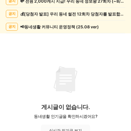
💸 전원 2,000캐시 지급! 우리 동네 정보왕 27회차 (~8/10)
공지
오
락
💰[당첨자 발표] 우리 동네 썰전 12회차 당첨자를 발표합니다!
공지
게
시
글
📢동네생활 커뮤니티 운영정책 (25.08 ver)
공지
목
록
게시글이 없습니다.
동네생활 인기글을 확인하시겠어요?
실시간 인기글 보기