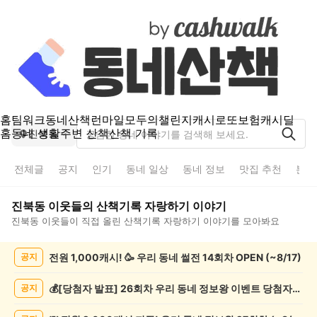
홈
팀워크
동네산책
런마일
모두의챌린지
캐시로또
보험
캐시딜
홈
동네 생활
주변 산책
산책 기록
진북동
전체글
공지
인기
동네 일상
동네 정보
맛집 추천
분실
진북동
이웃들의
산책기록 자랑하기
이야기
진북동
이웃들이 직접 올린
산책기록 자랑하기
이야기를 모아봐요
진
전원 1,000캐시! 🥳 우리 동네 썰전 14회차 OPEN (~8/17)
공지
북
동
산
💰[당첨자 발표] 26회차 우리 동네 정보왕 이벤트 당첨자를 발표합니다!
공지
책
기