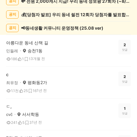
💸 전원 2,000캐시 지급! 우리 동네 정보왕 27회차 (~8/10)
공지
록
자
💰[당첨자 발표] 우리 동네 썰전 12회차 당첨자를 발표합니다!
공지
랑
하
기
📢동네생활 커뮤니티 운영정책 (25.08 ver)
공지
게
시
아릉다운 동네 산책 길
글
2
송천1동
댓글
민들레
목
록
3개월 전
186
1
1
c
2
평화동2가
댓글
최유정
1년 전
1.1천
25
16
ㄷ,
1
서서학동
댓글
cvč
1년 전
241
5
3