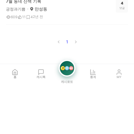
7월 동네 산책 기록
4
만성동
댓글
긍정과기쁨
2년 전
609
11
4
1
7
21
42
홈
캐시톡
통계
MY
캐시로또