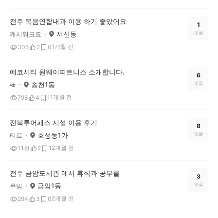
전주 복음연합내과 이용 하기 좋았어요
1
서신동
댓글
캐시워크요
1개월 전
305
2
0
에코시티 원웨이피트니스 소개합니다.
6
송천1동
댓글
🥑
1개월 전
798
4
1
전북투어패스 시설 이용 후기
8
호성동1가
댓글
티르
2개월 전
1.1천
2
1
전주 금암도서관 에서 휴식과 공부를
3
금암1동
댓글
무빙
2개월 전
294
3
0