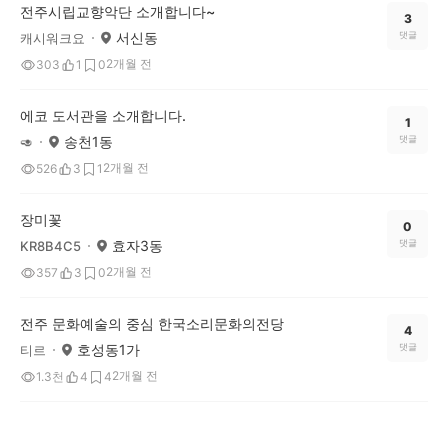
전주시립교향악단 소개합니다~
3
서신동
댓글
캐시워크요
2개월 전
303
1
0
에코 도서관을 소개합니다.
1
송천1동
댓글
🥑
2개월 전
526
3
1
장미꽃
0
효자3동
댓글
KR8B4C5
2개월 전
357
3
0
전주 문화예술의 중심 한국소리문화의전당
4
호성동1가
댓글
티르
2개월 전
1.3천
4
4