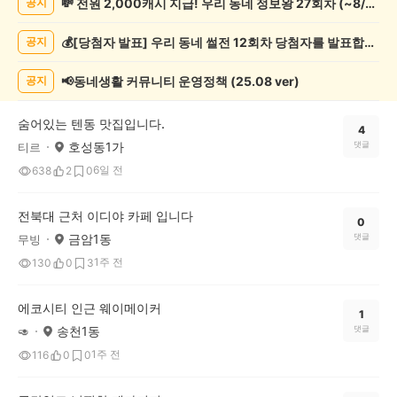
💸 전원 2,000캐시 지급! 우리 동네 정보왕 27회차 (~8/10)
공지
정
보
💰[당첨자 발표] 우리 동네 썰전 12회차 당첨자를 발표합니다!
공지
게
시
글
📢동네생활 커뮤니티 운영정책 (25.08 ver)
공지
목
록
숨어있는 텐동 맛집입니다.
4
호성동1가
댓글
티르
6일 전
638
2
0
전북대 근처 이디야 카페 입니다
0
금암1동
댓글
무빙
1주 전
130
0
3
에코시티 인근 웨이메이커
1
송천1동
댓글
🥑
1주 전
116
0
0