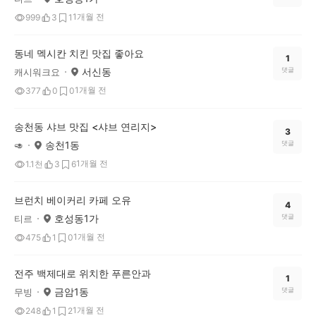
1개월 전
999
3
1
동네 멕시칸 치킨 맛집 좋아요
1
서신동
댓글
캐시워크요
1개월 전
377
0
0
송천동 샤브 맛집 <샤브 연리지>
3
송천1동
댓글
🥑
1개월 전
1.1천
3
6
브런치 베이커리 카페 오유
4
호성동1가
댓글
티르
1개월 전
475
1
0
전주 백제대로 위치한 푸른안과
1
금암1동
댓글
무빙
1개월 전
248
1
2