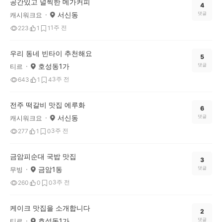
공간있고 널찍한 메가커피
4
서신동
댓글
캐시워크요
1주 전
223
1
1
우리 동네 빈타이 추천해요
5
호성동1가
댓글
티르
3주 전
643
1
4
전주 떡갈비 맛집 에루화
6
서신동
댓글
캐시워크요
3주 전
277
1
0
금암피순대 국밥 맛집
3
금암1동
댓글
무빙
3주 전
260
0
0
케이크 맛집을 소개합니다
2
호성동1가
댓글
티르