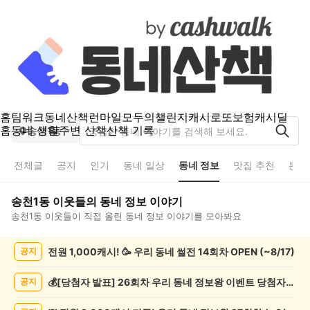
홈
팀워크
동네산책
런마일
모두의챌린지
캐시로또
보험
캐시딜
홈
동네 생활
주변 산책
산책 기록
송천1동
전체글
공지
인기
동네 일상
동네 정보
맛집 추천
분실
송천1동
이웃들의
동네 정보
이야기
송천1동
이웃들이 직접 올린
동네 정보
이야기를 모아봐요
송
전원 1,000캐시! 🥳 우리 동네 썰전 14회차 OPEN (~8/17)
공지
천
1
동
💰[당첨자 발표] 26회차 우리 동네 정보왕 이벤트 당첨자를 발표합니다!
공지
동
네