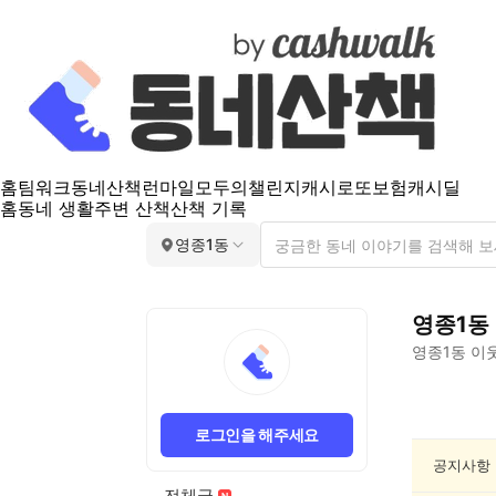
홈
팀워크
동네산책
런마일
모두의챌린지
캐시로또
보험
캐시딜
홈
동네 생활
주변 산책
산책 기록
영종1동
영종1동
영종1동
이웃
영
종
로그인을 해주세요
1
동
공지사항
친
전체글