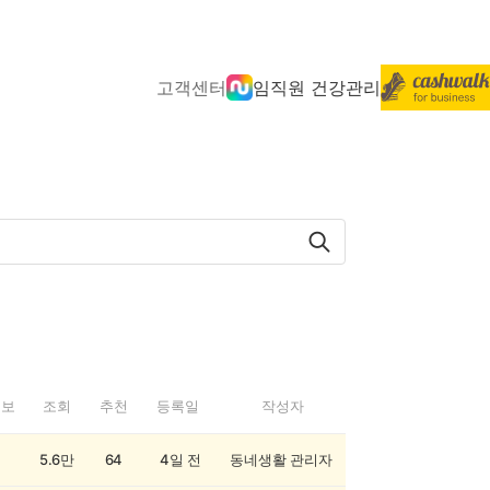
고객센터
임직원 건강관리
정보
조회
추천
등록일
작성자
5.6만
64
4일 전
동네생활 관리자