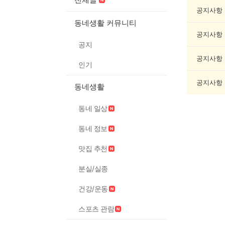
목/
모
공지사항
임
동네생활 커뮤니티
게
공지사항
시
공지
글
목
공지사항
인기
록
공지사항
동네생활
동네 일상
동네 정보
맛집 추천
분실/실종
건강/운동
스포츠 관람