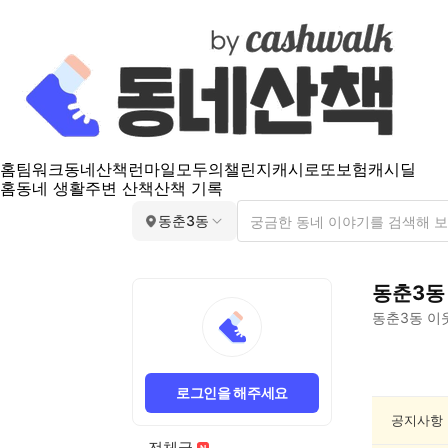
홈
팀워크
동네산책
런마일
모두의챌린지
캐시로또
보험
캐시딜
홈
동네 생활
주변 산책
산책 기록
동춘3동
동춘3동
동춘3동
이
동
춘
로그인을 해주세요
3
동
공지사항
친
전체글