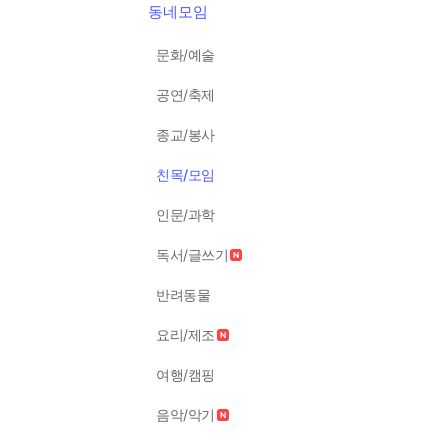
동네모임
문화/예술
공연/축제
종교/봉사
친목/모임
인문/과학
독서/글쓰기
반려동물
요리/제조
여행/캠핑
음악/악기