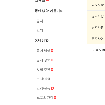
목/
모
공지사항
임
동네생활 커뮤니티
게
공지사항
시
공지
글
목
공지사항
인기
록
공지사항
동네생활
친목모임
동네 일상
동네 정보
맛집 추천
분실/실종
건강/운동
스포츠 관람