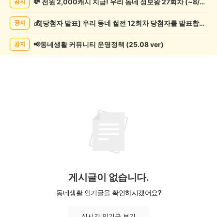
💸 전원 2,000캐시 지급! 우리 동네 정보왕 27회차 (~8/10)
공지
학
게
💰[당첨자 발표] 우리 동네 썰전 12회차 당첨자를 발표합니다!
공지
시
글
목
📢동네생활 커뮤니티 운영정책 (25.08 ver)
공지
록
게시글이 없습니다.
동네생활 인기글을 확인하시겠어요?
실시간 인기글 보기