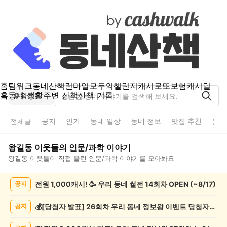
홈
팀워크
동네산책
런마일
모두의챌린지
캐시로또
보험
캐시딜
홈
동네 생활
주변 산책
산책 기록
왕길동
전체글
공지
인기
동네 일상
동네 정보
맛집 추천
분실
왕길동
이웃들의
인문/과학
이야기
왕길동
이웃들이 직접 올린
인문/과학
이야기를 모아봐요
왕
전원 1,000캐시! 🥳 우리 동네 썰전 14회차 OPEN (~8/17)
공지
길
동
인
💰[당첨자 발표] 26회차 우리 동네 정보왕 이벤트 당첨자를 발표합니다!
공지
문/
과