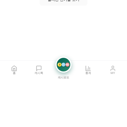
7
21
42
홈
캐시톡
통계
MY
캐시로또