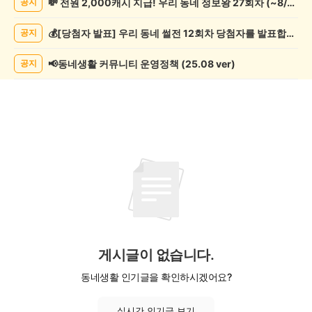
💸 전원 2,000캐시 지급! 우리 동네 정보왕 27회차 (~8/10)
공지
봉
사
💰[당첨자 발표] 우리 동네 썰전 12회차 당첨자를 발표합니다!
공지
게
시
글
📢동네생활 커뮤니티 운영정책 (25.08 ver)
공지
목
록
게시글이 없습니다.
동네생활 인기글을 확인하시겠어요?
실시간 인기글 보기