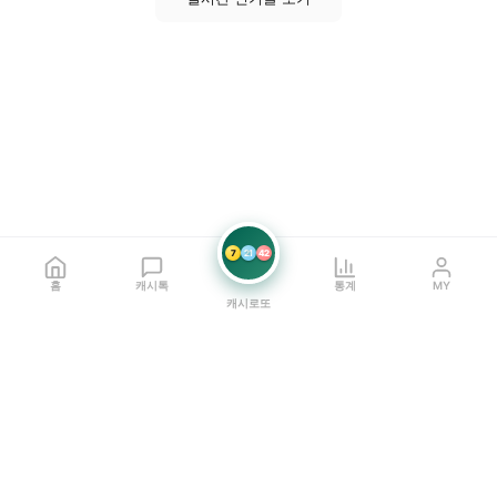
7
21
42
홈
캐시톡
통계
MY
캐시로또