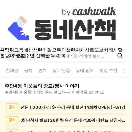
홈
팀워크
동네산책
런마일
모두의챌린지
캐시로또
보험
캐시딜
홈
동네 생활
주변 산책
산책 기록
주안4동
전체글
공지
인기
동네 일상
동네 정보
맛집 추천
분실
주안4동
이웃들의
종교/봉사
이야기
주안4동
이웃들이 직접 올린
종교/봉사
이야기를 모아봐요
주
전원 1,000캐시! 🥳 우리 동네 썰전 14회차 OPEN (~8/17)
공지
안
4
동
💰[당첨자 발표] 26회차 우리 동네 정보왕 이벤트 당첨자를 발표합니다!
공지
종
교/