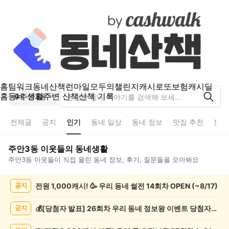
홈
팀워크
동네산책
런마일
모두의챌린지
캐시로또
보험
캐시딜
홈
동네 생활
주변 산책
산책 기록
주안3동
전체글
공지
인기
동네 일상
동네 정보
맛집 추천
분실
주안3동
이웃들의 동네생활
주안3동
이웃들이 직접 올린 동네 정보, 후기, 질문들을 모아봐요
주
전원 1,000캐시! 🥳 우리 동네 썰전 14회차 OPEN (~8/17)
공지
안
3
동
💰[당첨자 발표] 26회차 우리 동네 정보왕 이벤트 당첨자를 발표합니다!
공지
인
기