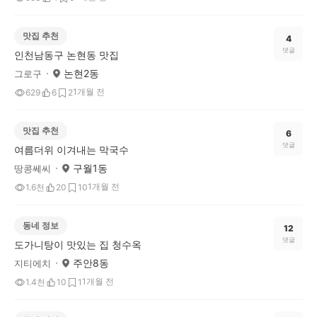
맛집 추천
4
댓글
인천남동구 논현동 맛집
논현2동
그로구
1개월 전
629
6
2
맛집 추천
6
댓글
여름더위 이겨내는 막국수
구월1동
땅콩쎄씨
1개월 전
1.6천
20
10
동네 정보
12
댓글
도가니탕이 맛있는 집 청수옥
주안8동
지티에치
1개월 전
1.4천
10
1