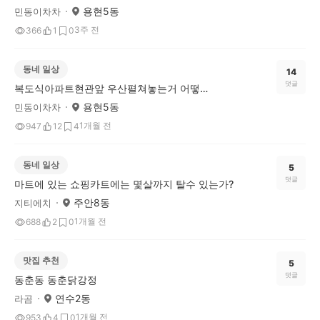
용현5동
민동이차차
3주 전
366
1
0
동네 일상
14
댓글
복도식아파트현관앞 우산펼쳐놓는거 어떻게 생각하나요?
용현5동
민동이차차
1개월 전
947
12
4
동네 일상
5
댓글
마트에 있는 쇼핑카트에는 몇살까지 탈수 있는가?
주안8동
지티에치
1개월 전
688
2
0
맛집 추천
5
댓글
동춘동 동춘닭강정
연수2동
라곰
1개월 전
953
4
0