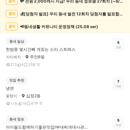
💸 전원 2,000캐시 지급! 우리 동네 정보왕 27회차 (~8/10)
공지
글
게
💰[당첨자 발표] 우리 동네 썰전 12회차 당첨자를 발표합니다!
공지
시
글
목
📢동네생활 커뮤니티 운영정책 (25.08 ver)
공지
록
동네 일상
5
댓글
한밤중 몇시간째 개짖는 소리 스트레스
주안8동
지티에치
5일 전
273
6
2
맛집 추천
7
댓글
냉면
십정2동
꽃탱이
1주 전
1.1천
19
4
동네 정보
5
댓글
아이들도함께하기좋은맛집!부대찌개대사관인하대점