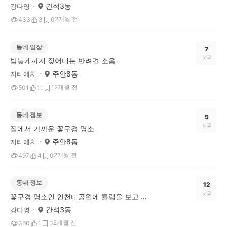
간석3동
강다영
2개월 전
433
3
0
동네 일상
7
댓글
밤늦게까지 짖어대는 반려견 소음
주안8동
지티에치
2개월 전
501
11
1
동네 정보
5
댓글
집에서 가까운 꽃구경 명소
주안8동
지티에치
2개월 전
497
4
0
동네 정보
12
댓글
꽃구경 명소인 인천대공원에 튤립을 보고 왔습니다~
간석3동
강다영
2개월 전
360
1
0