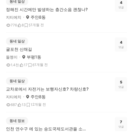
동네 일상
4
댓글
정해진 시간에만 발생하는 층간소음 괜찮나?
주안8동
지티에치
1개월 전
776
8
5
동네 일상
4
댓글
굴포천 산채길
부평1동
돌멩이
1개월 전
1.4천
17
6
동네 일상
5
댓글
교차로에서 자전거는 보행자신호? 차량신호?
주안8동
지티에치
2개월 전
687
13
1
동네 정보
7
댓글
인천 연수구 에 있는 송도국제도서관을 소개합니다