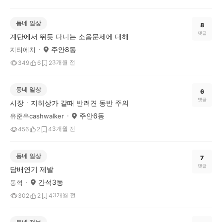
동네 일상
8
댓글
계단에서 뛰듯 다니는 소음문제에 대해
주안8동
지티에치
3개월 전
349
6
2
동네 일상
6
댓글
시장ㆍ지히상가 갈때 반려견 동반 주의
주안6동
유준우cashwalker
3개월 전
456
2
4
동네 일상
7
댓글
담배연기 제발
간석3동
동혁
3개월 전
302
2
4