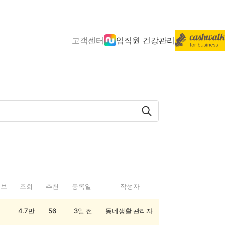
고객센터
임직원 건강관리
정보
조회
추천
등록일
작성자
4.7만
56
3일 전
동네생활 관리자