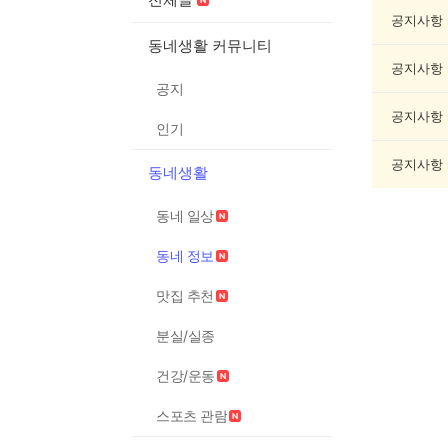
네
정
공지사항
보
동네생활 커뮤니티
게
공지사항
시
공지
글
목
공지사항
인기
록
공지사항
동네생활
동네 일상
동네 정보
맛집 추천
분실/실종
건강/운동
스포츠 관람