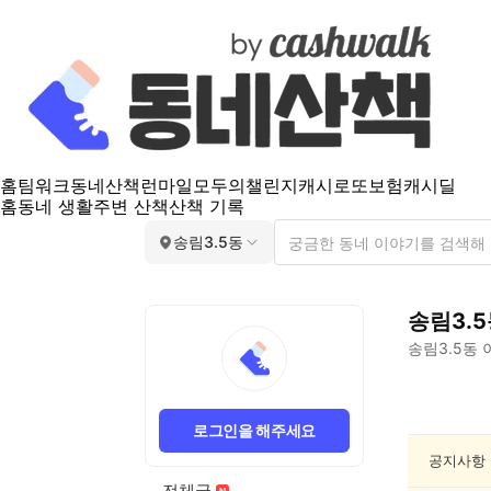
홈
팀워크
동네산책
런마일
모두의챌린지
캐시로또
보험
캐시딜
홈
동네 생활
주변 산책
산책 기록
송림3.5동
송림3.
송림3.5동
송
림
로그인을 해주세요
3.5
동
공지사항
동
전체글