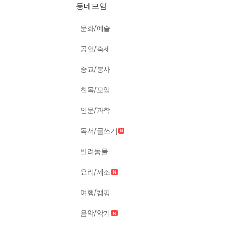
동네모임
문화/예술
공연/축제
종교/봉사
친목/모임
인문/과학
독서/글쓰기
반려동물
요리/제조
여행/캠핑
음악/악기