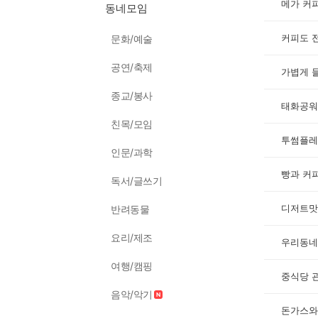
메가 커
동네모임
커피도 
문화/예술
공연/축제
종교/봉사
태화공워
친목/모임
투썸플레
인문/과학
빵과 커
독서/글쓰기
디저트맛
반려동물
요리/제조
우리동네
여행/캠핑
중식당 
음악/악기
돈가스와