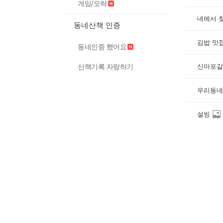
게임/오락
동네산책 인증
김밥 맛
동네인증 했어요
신마포갈
산책기록 자랑하기
우리동네
설빙