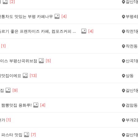
피
[
2
]
갈산1
전통차도 맛있는 부평 카페나무
[
4
]
부평4
가볍게 들르기 좋은 프랜차이즈 카페, 컴포즈커피 방문 후기
[
4
]
작전1
[
1
]
작전동
이스 부평산곡위브점
[
5
]
산곡1
피맛집이에요
[
13
]
상동
집
[
9
]
갈산1
 짬뽕맛집 용화루!
[
4
]
검암동
관가
[
1
]
부개2
 파스타 맛집
[
7
]
갈산1