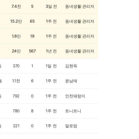
7.4천
5
3일 전
동네생활 관리자
15.2만
65
1주 전
동네생활 관리자
1.8만
19
1주 전
동네생활 관리자
24만
567
1년 전
동네생활 관리자
동
370
1
1일 전
김현옥
동
1.1천
6
1주 전
윤남매
동
792
0
1주 전
인천돼랑이
780
8
1주 전
트니트니
동
221
0
1주 전
알로맘