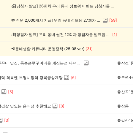
💰[당첨자 발표] 26회차 우리 동네 정보왕 이벤트 당첨자를 발표합니다!
💸 전원 2,000캐시 지급! 우리 동네 정보왕 27회차 (~8/10)
[
59
]
💰[당첨자 발표] 우리 동네 썰전 12회차 당첨자를 발표합니다!
[
1
]
📢동네생활 커뮤니티 운영정책 (25.08 ver)
[
31
]
계양구 쭈꾸미 맛집, 통큰손쭈꾸미마을 계산본점 다녀왔어요!
작전1
부평4
기력 회복엔 부평시장역 경복궁삼계탕
[
6
]
[
5
]
산곡1
삼겹살 맛있는 음식점 추천해요
[
8
]
상동
[
3
]
갈산1