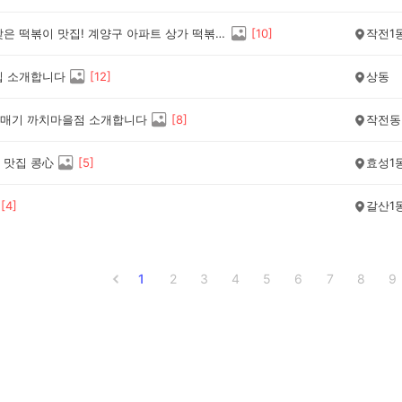
네에서 찾은 떡볶이 맛집! 계양구 아파트 상가 떡볶이 추천
[
10
]
작전1
집 소개합니다
[
12
]
상동
매기 까치마을점 소개합니다
[
8
]
작전동
 맛집 콩心
[
5
]
효성1
[
4
]
갈산1
1
2
3
4
5
6
7
8
9