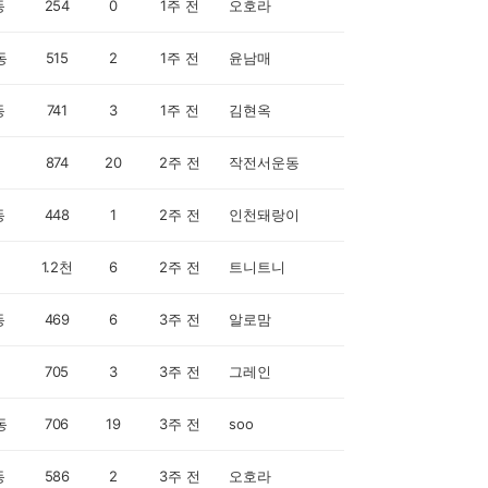
동
254
0
1주 전
오호라
동
515
2
1주 전
윤남매
동
741
3
1주 전
김현옥
874
20
2주 전
작전서운동
동
448
1
2주 전
인천돼랑이
1.2천
6
2주 전
트니트니
동
469
6
3주 전
알로맘
705
3
3주 전
그레인
동
706
19
3주 전
soo
동
586
2
3주 전
오호라