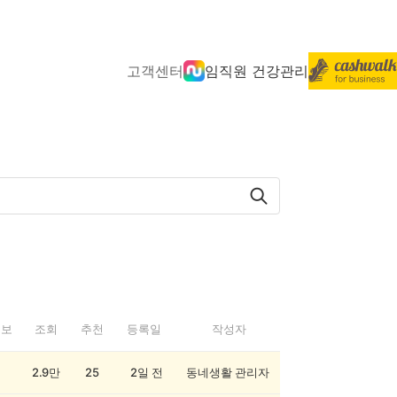
고객센터
임직원 건강관리
정보
조회
추천
등록일
작성자
2.9만
25
2일 전
동네생활 관리자