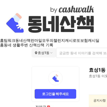
홈
팀워크
동네산책
런마일
모두의챌린지
캐시로또
보험
캐시딜
홈
동네 생활
주변 산책
산책 기록
효성1동
효성1동
효성1동
이웃
효
성
로그인을 해주세요
1
동
공지사항
동
전체글