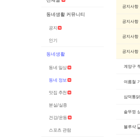
네
정
공지사항
보
동네생활 커뮤니티
게
공지사항
시
공지
글
목
공지사항
인기
록
공지사항
동네생활
동네 일상
동네 정보
여름철 
맛집 추천
삼덕통닭
분실/실종
솥뚜껑 
건강/운동
블루샥
스포츠 관람