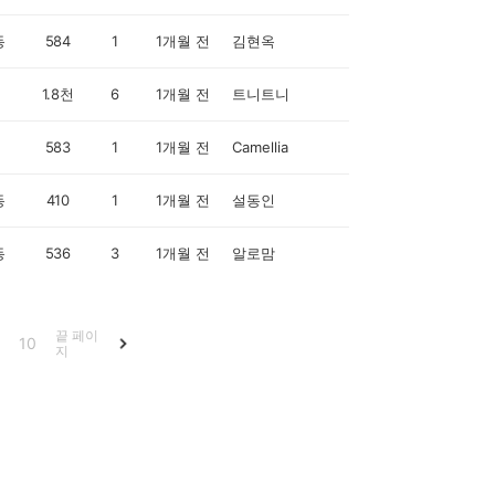
동
584
1
1개월 전
김현옥
1.8천
6
1개월 전
트니트니
583
1
1개월 전
Camellia
동
410
1
1개월 전
설동인
동
536
3
1개월 전
알로맘
끝 페이
10
지