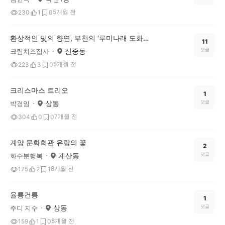
5개월 전
230
1
0
환상적인 빛의 향연, 부천의 '루미나래 도화몽'에 다녀왔어요
11
신중동
댓글
크림치즈집사
5개월 전
223
3
0
크리스마스 트리오
1
상동
댓글
박경임
7개월 전
304
0
0
계양 문화회관 유랑의 꽃
2
계산동
댓글
화수분행복
8개월 전
175
2
1
율릉건릉
1
상동
댓글
주디 지수
8개월 전
159
1
0