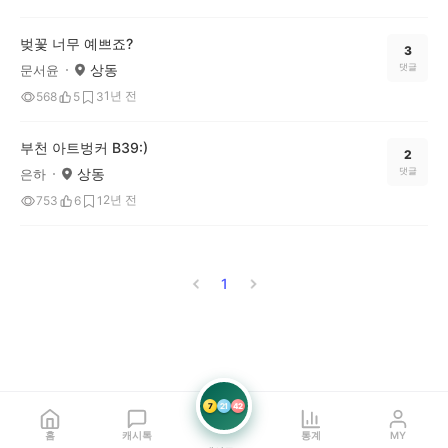
벚꽃 너무 예쁘죠?
3
상동
댓글
문서윤
1년 전
568
5
3
부천 아트벙커 B39:)
2
상동
댓글
은하
2년 전
753
6
1
1
7
21
42
홈
캐시톡
통계
MY