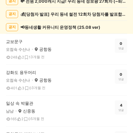
💸 전원 2,000캐시 지급! 우리 동네 정보왕 27회차 (~8/10)
공지
술
게
💰[당첨자 발표] 우리 동네 썰전 12회차 당첨자를 발표합니다!
공지
시
글
목
📢동네생활 커뮤니티 운영정책 (25.08 ver)
공지
록
교보문구
0
공항동
댓글
오점숙 수산나
3개월 전
248
2
1
강화도 용두머리
0
공항동
댓글
오점숙 수산나
3개월 전
401
3
0
일상 속 박물관
4
신중동
댓글
냠냠
5개월 전
165
2
0