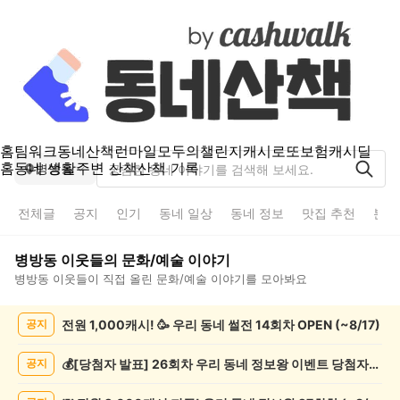
홈
팀워크
동네산책
런마일
모두의챌린지
캐시로또
보험
캐시딜
홈
동네 생활
주변 산책
산책 기록
병방동
전체글
공지
인기
동네 일상
동네 정보
맛집 추천
분실
병방동
이웃들의
문화/예술
이야기
병방동
이웃들이 직접 올린
문화/예술
이야기를 모아봐요
병
전원 1,000캐시! 🥳 우리 동네 썰전 14회차 OPEN (~8/17)
공지
방
동
문
💰[당첨자 발표] 26회차 우리 동네 정보왕 이벤트 당첨자를 발표합니다!
공지
화/
예