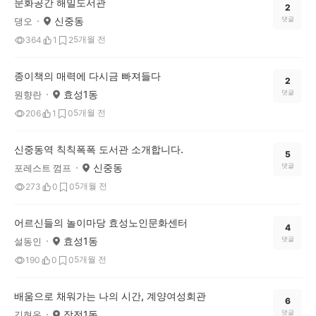
문화공간 해밀도서관
2
신중동
댓글
댕오
5개월 전
364
1
2
종이책의 매력에 다시금 빠져들다
2
효성1동
댓글
원향란
5개월 전
206
1
0
신중동역 칙칙폭폭 도서관 소개합니다.
5
신중동
댓글
포레스트 껌프
5개월 전
273
0
0
어르신들의 놀이마당 효성노인문화센터
4
효성1동
댓글
설동인
5개월 전
190
0
0
배움으로 채워가는 나의 시간, 계양여성회관
6
작전1동
댓글
김현옥