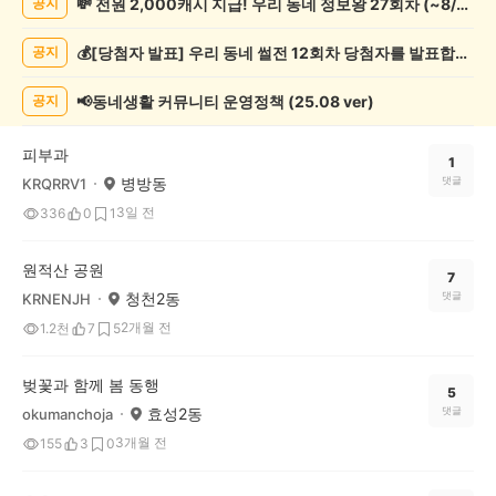
💸 전원 2,000캐시 지급! 우리 동네 정보왕 27회차 (~8/10)
공지
기
록
💰[당첨자 발표] 우리 동네 썰전 12회차 당첨자를 발표합니다!
공지
자
랑
하
📢동네생활 커뮤니티 운영정책 (25.08 ver)
공지
기
게
피부과
시
1
병방동
댓글
KRQRRV1
글
목
3일 전
336
0
1
록
원적산 공원
7
청천2동
댓글
KRNENJH
2개월 전
1.2천
7
5
벚꽃과 함께 봄 동행
5
효성2동
댓글
okumanchoja
3개월 전
155
3
0