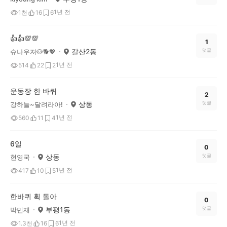
1년 전
1천
16
6
👍👍💯💯
1
갈산2동
댓글
슈나우져🐶🐕💖
1년 전
514
22
2
운동장 한 바퀴
2
상동
댓글
강하늘~달려라아!
1년 전
560
11
4
6일
0
상동
댓글
현영국
1년 전
417
10
5
한바퀴 휙 돌아
0
부평1동
댓글
박민재
1년 전
1.3천
16
6