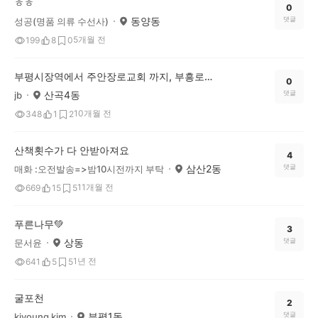
ㅎㅎ
0
동양동
댓글
성공(명품 의류 수선사)
5개월 전
199
8
0
부평시장역에서 주안장로교회 까지, 부흥로 따라 걷기좋은 산책
0
산곡4동
댓글
jb
10개월 전
348
1
2
산책횟수가 다 안받아져요
4
삼산2동
댓글
매화 :오전발송=>밤10시전까지 부탁
11개월 전
669
15
5
푸른나무💚
3
상동
댓글
문서윤
1년 전
641
5
5
굴포천
2
부평1동
댓글
kiyoung kim