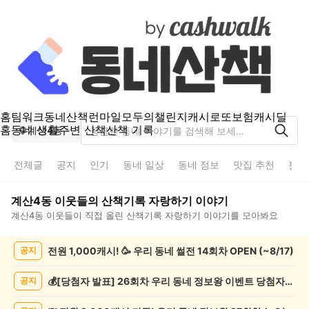
홈
팀워크
동네산책
런마일
모두의챌린지
캐시로또
보험
캐시딜
홈
동네 생활
주변 산책
산책 기록
계산4동
전체글
공지
인기
동네 일상
동네 정보
맛집 추천
분실
계산4동
이웃들의
산책기록 자랑하기
이야기
계산4동
이웃들이 직접 올린
산책기록 자랑하기
이야기를 모아봐요
계
전원 1,000캐시! 🥳 우리 동네 썰전 14회차 OPEN (~8/17)
공지
산
4
동
💰[당첨자 발표] 26회차 우리 동네 정보왕 이벤트 당첨자를 발표합니다!
공지
산
책