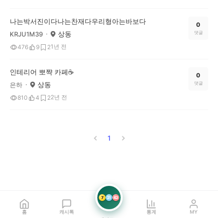
나는박서진이다나는찬재다우리형아는바보다
0
상동
댓글
KRJU1M39
1년 전
476
9
2
인테리어 뽀쨕 카페☕️
0
상동
댓글
은하
2년 전
810
4
2
1
7
21
42
홈
캐시톡
통계
MY