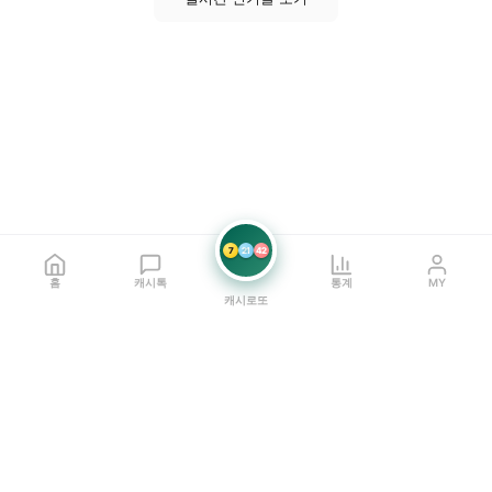
7
21
42
홈
캐시톡
통계
MY
캐시로또