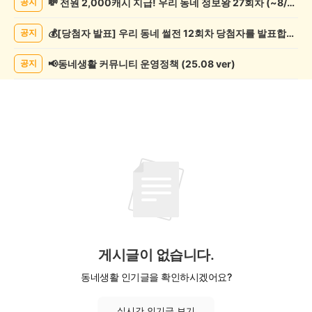
💸 전원 2,000캐시 지급! 우리 동네 정보왕 27회차 (~8/10)
공지
츠
관
💰[당첨자 발표] 우리 동네 썰전 12회차 당첨자를 발표합니다!
공지
람
게
시
📢동네생활 커뮤니티 운영정책 (25.08 ver)
공지
글
목
록
게시글이 없습니다.
동네생활 인기글을 확인하시겠어요?
실시간 인기글 보기