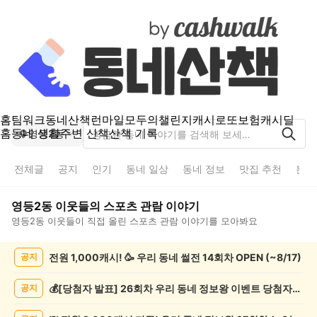
홈
팀워크
동네산책
런마일
모두의챌린지
캐시로또
보험
캐시딜
홈
동네 생활
주변 산책
산책 기록
영등2동
전체글
공지
인기
동네 일상
동네 정보
맛집 추천
분실
영등2동
이웃들의
스포츠 관람
이야기
영등2동
이웃들이 직접 올린
스포츠 관람
이야기를 모아봐요
영
전원 1,000캐시! 🥳 우리 동네 썰전 14회차 OPEN (~8/17)
공지
등
2
동
💰[당첨자 발표] 26회차 우리 동네 정보왕 이벤트 당첨자를 발표합니다!
공지
스
포