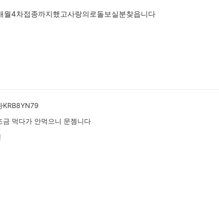
개월4차접종까지했고사랑의로돌보실분찾읍니다
KRB8YN79
조금 먹다가 안먹으니 문젬니다
전