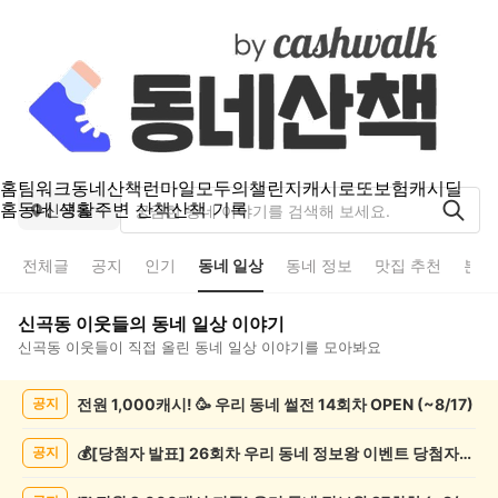
홈
팀워크
동네산책
런마일
모두의챌린지
캐시로또
보험
캐시딜
홈
동네 생활
주변 산책
산책 기록
신곡동
전체글
공지
인기
동네 일상
동네 정보
맛집 추천
분실
신곡동
이웃들의
동네 일상
이야기
신곡동
이웃들이 직접 올린
동네 일상
이야기를 모아봐요
신
전원 1,000캐시! 🥳 우리 동네 썰전 14회차 OPEN (~8/17)
공지
곡
동
동
💰[당첨자 발표] 26회차 우리 동네 정보왕 이벤트 당첨자를 발표합니다!
공지
네
일