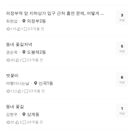
의정부역 앞 지하상가 입구 근처 흡연 문제, 어떻게 생각하시나요?
3
의정부2동
댓글
최완섭
3개월 전
115
1
0
동네 꽃길저녁
5
도봉제2동
댓글
권순옥
3개월 전
95
2
0
벗꽃비
6
신곡1동
댓글
여행다니는날
3개월 전
132
1
0
동네 꽃길
1
상계동
댓글
강현우
4개월 전
91
3
3