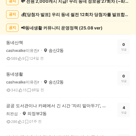
💸 전원 2,000캐시 지급! 우리 동네 정보왕 27회차 (~8/10)
공지
상
게
💰[당첨자 발표] 우리 동네 썰전 12회차 당첨자를 발표합니다!
공지
시
글
목
📢동네생활 커뮤니티 운영정책 (25.08 ver)
공지
록
동네산책
0
송산2동
댓글
cashwalke이유진r
4일 전
589
9
12
동네생활
0
송산2동
댓글
cashwalke이유진r
6일 전
342
15
6
공공 도서관이나 카페에서 긴 시간 '자리 맡아두기', 다들 어디까지 괜찮다고 보세요?
4
의정부2동
댓글
최완섭
1주 전
286
2
0