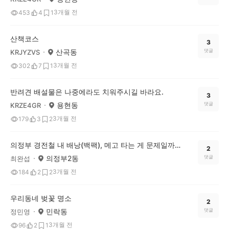
3개월 전
453
4
1
산책코스
3
산곡동
댓글
KRJYZVS
3개월 전
302
7
1
반려견 배설물은 나중에라도 치워주시길 바라요.
3
용현동
댓글
KRZE4GR
3개월 전
179
3
2
의정부 경전철 내 배낭(백팩), 메고 타는 게 문제일까요?
2
의정부2동
댓글
최완섭
3개월 전
184
2
2
우리동네 벚꽃 명소
2
민락동
댓글
정민영
3개월 전
96
2
1