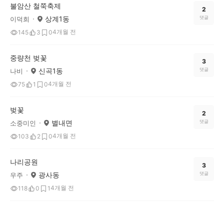
불암산 철쭉축제
2
상계1동
댓글
이덕희
4개월 전
145
3
0
중량천 벚꽃
3
신곡1동
댓글
나비
4개월 전
75
1
0
벚꽃
2
별내면
댓글
소중미인
4개월 전
103
2
0
나리공원
3
광사동
댓글
우주
4개월 전
118
0
1