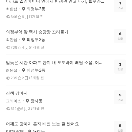
아파트 엘리베이터 안에서 반려견 안고 타기, 필수라고 보시나요?
1
의정부2동
댓글
최완섭
1개월 전
646
6
1
의정부역 앞 택시 승강장 꼬리물기
6
의정부2동
댓글
최완섭
1개월 전
738
4
5
밤늦은 시간 아파트 단지 내 오토바이 배달 소음, 어떻게 생각하시나요?
3
의정부2동
댓글
최완섭
2개월 전
235
2
1
산책 강아지
5
광사동
댓글
그레이스
3개월 전
612
6
3
어제도 강아지 혼자 배변 보는 걸 봤어요
5
용현동
댓글
KRZE4GR