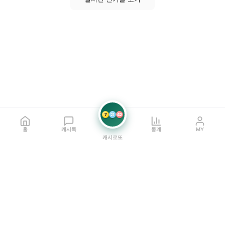
7
21
42
홈
캐시톡
통계
MY
캐시로또