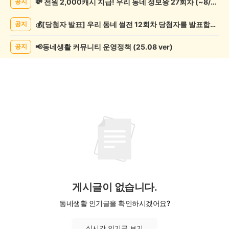
💸 전원 2,000캐시 지급! 우리 동네 정보왕 27회차 (~8/10)
공지
락
게
💰[당첨자 발표] 우리 동네 썰전 12회차 당첨자를 발표합니다!
공지
시
글
목
📢동네생활 커뮤니티 운영정책 (25.08 ver)
공지
록
게시글이 없습니다.
동네생활 인기글을 확인하시겠어요?
실시간 인기글 보기