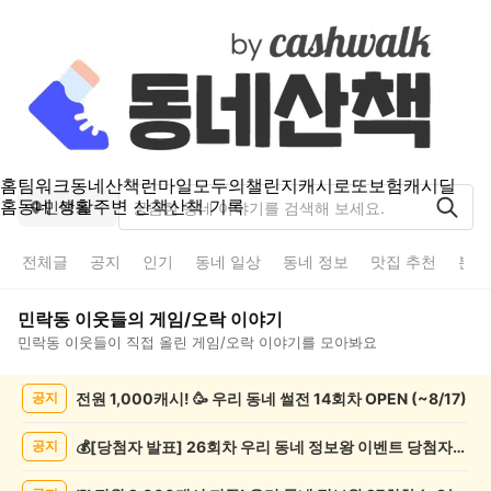
홈
팀워크
동네산책
런마일
모두의챌린지
캐시로또
보험
캐시딜
홈
동네 생활
주변 산책
산책 기록
민락동
전체글
공지
인기
동네 일상
동네 정보
맛집 추천
분실
민락동
이웃들의
게임/오락
이야기
민락동
이웃들이 직접 올린
게임/오락
이야기를 모아봐요
민
전원 1,000캐시! 🥳 우리 동네 썰전 14회차 OPEN (~8/17)
공지
락
동
게
💰[당첨자 발표] 26회차 우리 동네 정보왕 이벤트 당첨자를 발표합니다!
공지
임/
오