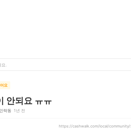
했어요
이 안되요 ㅠㅠ
민락동
1년 전
https://cashwalk.com/local/communi