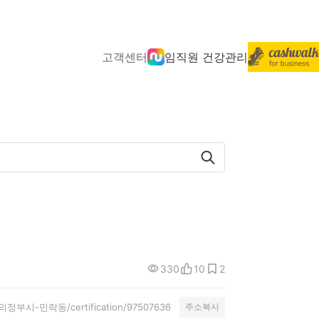
고객센터
임직원 건강관리
330
10
2
ty/의정부시-민락동/certification/97507636
주소복사