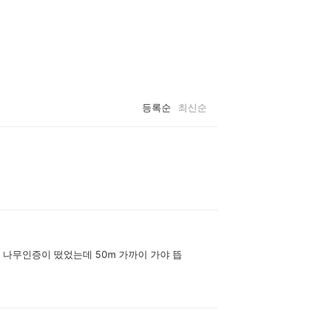
등록순
최신순
 나무인증이 떴었는데 50m 가까이 가야 뜹