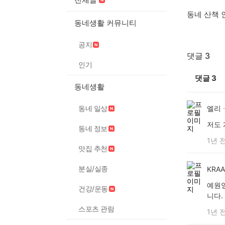
동네 산책 
동네생활 커뮤니티
공지
댓글 3
인기
댓글
3
동네생활
동네 일상
엘리
저도 
동네 정보
1년 
맛집 추천
분실/실종
KRA
예원양
건강/운동
니다.
스포츠 관람
1년 