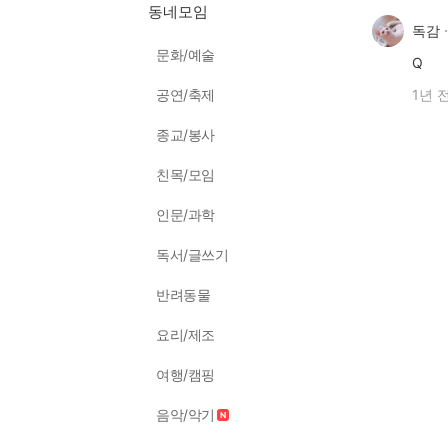
동네모임
독감
문화/예술
Q
공연/축제
1년 
종교/봉사
친목/모임
인문/과학
독서/글쓰기
반려동물
요리/제조
여행/캠핑
음악/악기