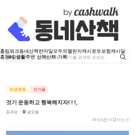
홈
팀워크
동네산책
런마일
모두의챌린지
캐시로또
보험
캐시딜
홈
동네 생활
주변 산책
산책 기록
금오동
건강/운동
인기글
것기 운동하고 행복해지자! ! !,
김귀순
금오동
525
13
5
1년 전