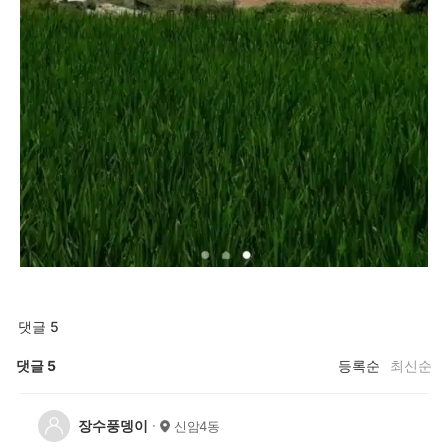
댓글 5
댓글
5
등록순
최신순
장수풍뎅이
신암4동