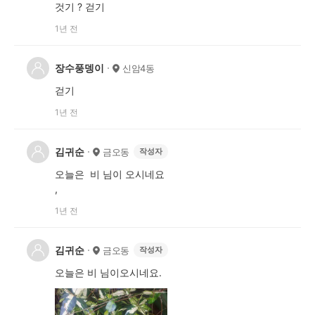
것기 ? 걷기
1년 전
장수풍뎅이
신암4동
걷기
1년 전
김귀순
금오동
작성자
오늘은 비 님이 오시네요
,
1년 전
김귀순
금오동
작성자
오늘은 비 님이오시네요.