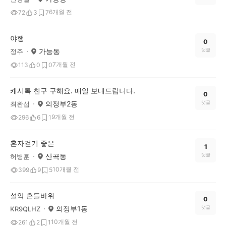
6개월 전
72
3
7
야행
0
가능동
댓글
정주
7개월 전
113
0
0
캐시톡 친구 구해요. 매일 보내드립니다.
0
의정부2동
댓글
최완섭
9개월 전
296
6
1
혼자걷기 좋은
1
산곡동
댓글
허병훈
10개월 전
399
9
5
설악 흔들바위
0
의정부1동
댓글
KR9QLHZ
10개월 전
261
2
1