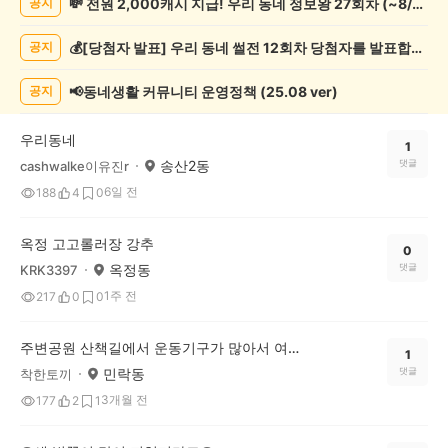
💸 전원 2,000캐시 지급! 우리 동네 정보왕 27회차 (~8/10)
공지
동
게
💰[당첨자 발표] 우리 동네 썰전 12회차 당첨자를 발표합니다!
공지
시
글
목
📢동네생활 커뮤니티 운영정책 (25.08 ver)
공지
록
우리동네
1
송산2동
댓글
cashwalke이유진r
6일 전
188
4
0
옥정 고고롤러장 강추
0
옥정동
댓글
KRK3397
1주 전
217
0
0
주변공원 산책길에서 운동기구가 많아서 여러가지 운동을 가볍게 하고나니 기분도 업되고 몸건강에도 도움이 많이 되는것 같네요~^^
1
민락동
댓글
착한토끼
3개월 전
177
2
1