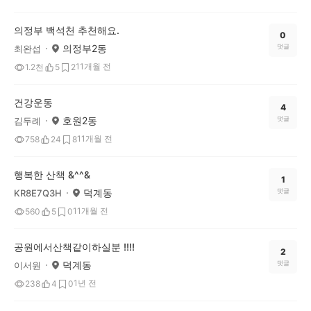
의정부 백석천 추천해요.
0
의정부2동
댓글
최완섭
11개월 전
1.2천
5
2
건강운동
4
호원2동
댓글
김두례
11개월 전
758
24
8
행복한 산책 &^^&
1
덕계동
댓글
KR8E7Q3H
11개월 전
560
5
0
공원에서산책같이하실분 !!!!
2
덕계동
댓글
이서원
1년 전
238
4
0