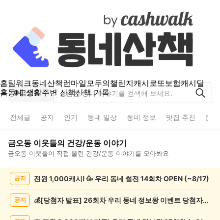
홈
팀워크
동네산책
런마일
모두의챌린지
캐시로또
보험
캐시딜
홈
동네 생활
주변 산책
산책 기록
금오동
전체글
공지
인기
동네 일상
동네 정보
맛집 추천
분실
금오동
이웃들의
건강/운동
이야기
금오동
이웃들이 직접 올린
건강/운동
이야기를 모아봐요
금
전원 1,000캐시! 🥳 우리 동네 썰전 14회차 OPEN (~8/17)
공지
오
동
건
💰[당첨자 발표] 26회차 우리 동네 정보왕 이벤트 당첨자를 발표합니다!
공지
강/
운