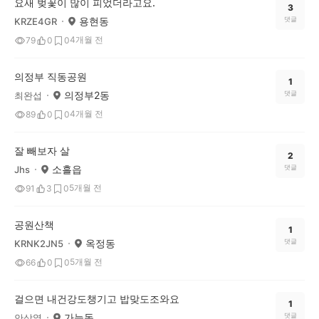
요새 벚꽃이 많이 피었더라고요.
3
용현동
댓글
KRZE4GR
4개월 전
79
0
0
의정부 직동공원
1
의정부2동
댓글
최완섭
4개월 전
89
0
0
잘 빼보자 살
2
소흘읍
댓글
Jhs
5개월 전
91
3
0
공원산책
1
옥정동
댓글
KRNK2JN5
5개월 전
66
0
0
걸으면 내건강도챙기고 밥맞도조와요
1
가능동
댓글
안상열