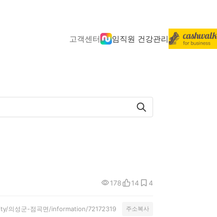
고객센터
임직원 건강관리
178
14
4
unity/의성군-점곡면/information/72172319
주소복사