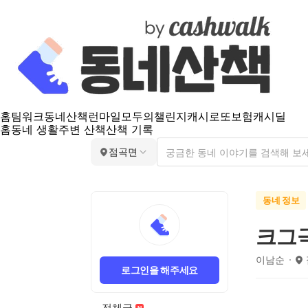
홈
팀워크
동네산책
런마일
모두의챌린지
캐시로또
보험
캐시딜
홈
동네 생활
주변 산책
산책 기록
점곡면
동네 정보
크그
이남순
로그인을 해주세요
전체글