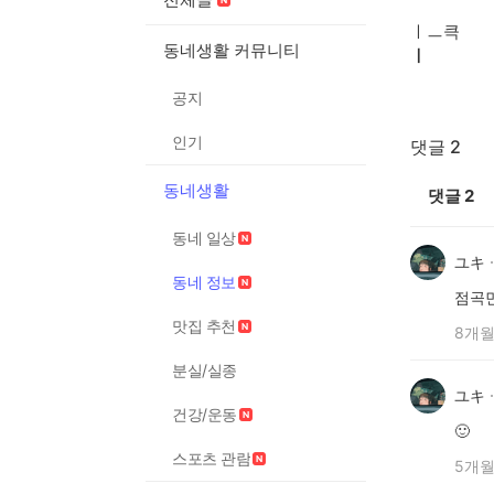
ㅣㅡ큭
동네생활 커뮤니티
ㅣ
공지
인기
댓글 2
동네생활
댓글
2
동네 일상
ユキ
동네 정보
점곡
맛집 추천
8개월
분실/실종
ユキ
건강/운동
🙂
스포츠 관람
5개월