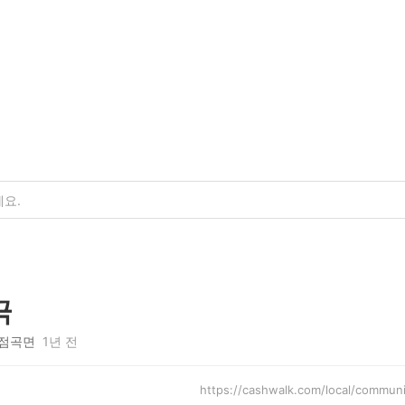
극
점곡면
1년 전
https://cashwalk.com/local/comm