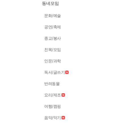
동네모임
문화/예술
공연/축제
종교/봉사
친목/모임
인문/과학
독서/글쓰기
반려동물
요리/제조
여행/캠핑
음악/악기