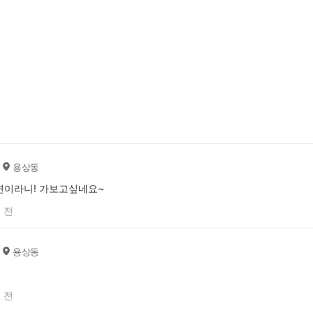
용상동
면이라니! 가보고싶네요~
 전
용상동
 전