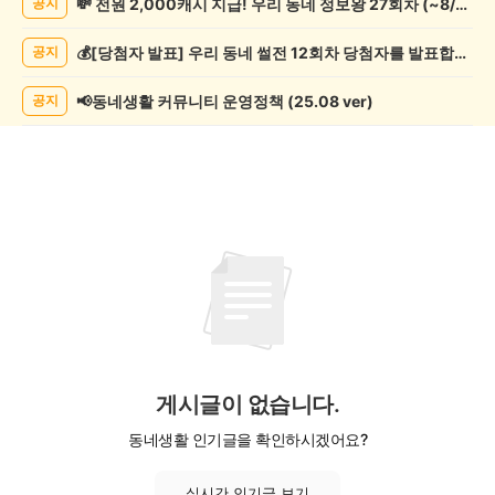
💸 전원 2,000캐시 지급! 우리 동네 정보왕 27회차 (~8/10)
공지
학
게
💰[당첨자 발표] 우리 동네 썰전 12회차 당첨자를 발표합니다!
공지
시
글
목
📢동네생활 커뮤니티 운영정책 (25.08 ver)
공지
록
게시글이 없습니다.
동네생활 인기글을 확인하시겠어요?
실시간 인기글 보기