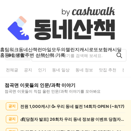
홈
팀워크
동네산책
런마일
모두의챌린지
캐시로또
보험
캐시딜
홈
동네 생활
주변 산책
산책 기록
점곡면
전체글
공지
인기
동네 일상
동네 정보
맛집 추천
분실
점곡면
이웃들의
인문/과학
이야기
점곡면
이웃들이 직접 올린
인문/과학
이야기를 모아봐요
점
전원 1,000캐시! 🥳 우리 동네 썰전 14회차 OPEN (~8/17)
공지
곡
면
인
💰[당첨자 발표] 26회차 우리 동네 정보왕 이벤트 당첨자를 발표합니다!
공지
문/
과