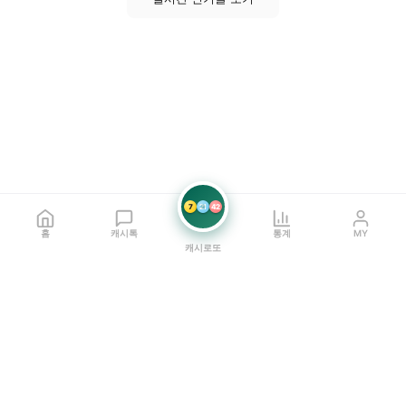
7
21
42
홈
캐시톡
통계
MY
캐시로또