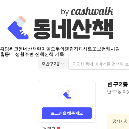
홈
팀워크
동네산책
런마일
모두의챌린지
캐시로또
보험
캐시딜
홈
동네 생활
주변 산책
산책 기록
반구2동
반구2동
반구2동
이웃
반
구
로그인을 해주세요
2
동
공지사항
인
전체글