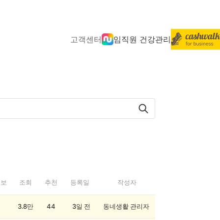
고객센터
임직원 건강관리
정보
조회
추천
등록일
작성자
3.8만
44
3일 전
동네생활 관리자