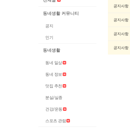
문/
과
공지사항
학
동네생활 커뮤니티
게
공지사항
시
공지
글
목
공지사항
인기
록
공지사항
동네생활
동네 일상
동네 정보
맛집 추천
분실/실종
건강/운동
스포츠 관람