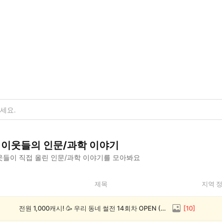
이웃들의
인문/과학
이야기
들이 직접 올린
인문/과학
이야기를 모아봐요
제목
지역 
전원 1,000캐시! 🥳 우리 동네 썰전 14회차 OPEN (~8/17)
[
10
]