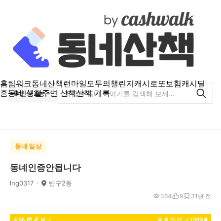
홈
팀워크
동네산책
런마일
모두의챌린지
캐시로또
보험
캐시딜
홈
동네 생활
주변 산책
산책 기록
반구2동
동네 일상
동네인증안됩니다
lng0317
반구2동
364
9
3
1년 전