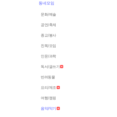
동네모임
문화/예술
공연/축제
종교/봉사
친목/모임
인문/과학
독서/글쓰기
반려동물
요리/제조
여행/캠핑
음악/악기