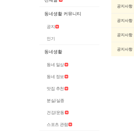
악
기
공지사항
게
동네생활 커뮤니티
시
공지사항
글
공지
목
록
공지사항
인기
공지사항
동네생활
동네 일상
동네 정보
맛집 추천
분실/실종
건강/운동
스포츠 관람