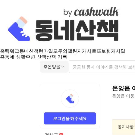
홈
팀워크
동네산책
런마일
모두의챌린지
캐시로또
보험
캐시딜
홈
동네 생활
주변 산책
산책 기록
온양읍
온양읍
온양읍
이웃
온
양
로그인을 해주세요
읍
음
공지사항
악/
전체글