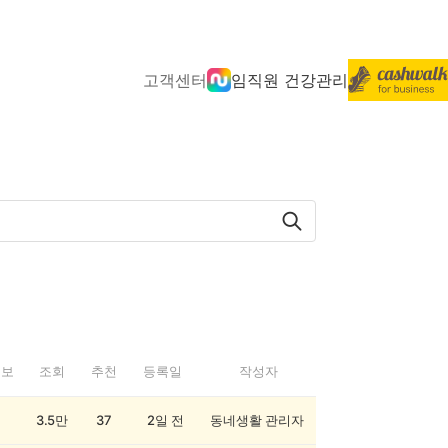
고객센터
임직원 건강관리
정보
조회
추천
등록일
작성자
3.5만
37
2일 전
동네생활 관리자