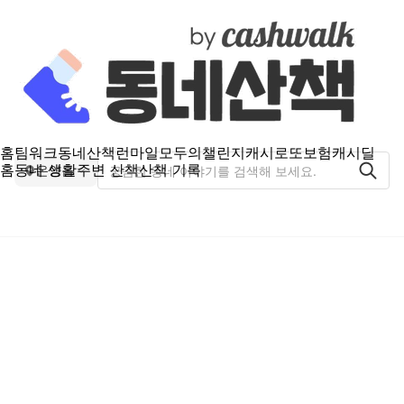
홈
팀워크
동네산책
런마일
모두의챌린지
캐시로또
보험
캐시딜
홈
동네 생활
주변 산책
산책 기록
온양읍