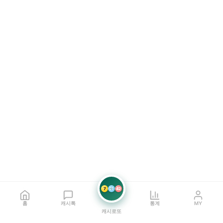
7
21
42
홈
캐시톡
통계
MY
캐시로또