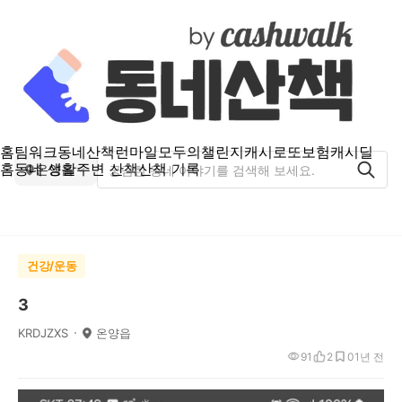
홈
팀워크
동네산책
런마일
모두의챌린지
캐시로또
보험
캐시딜
홈
동네 생활
주변 산책
산책 기록
온양읍
건강/운동
3
KRDJZXS
온양읍
91
2
0
1년 전