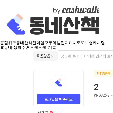
홈
팀워크
동네산책
런마일
모두의챌린지
캐시로또
보험
캐시딜
홈
동네 생활
주변 산책
산책 기록
온양읍
건강/운동
2
KRDJZXS
로그인을 해주세요
전체글