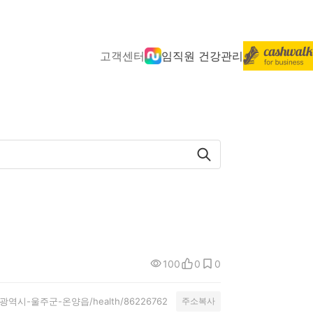
고객센터
임직원 건강관리
100
0
0
y/울산광역시-울주군-온양읍/health/86226762
주소복사