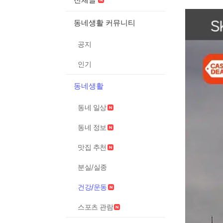
동네생활 커뮤니티
공지
인기
동네생활
동네 일상
동네 정보
맛집 추천
분실/실종
건강/운동
스포츠 관람