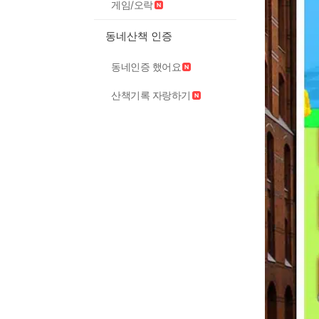
게임/오락
동네산책 인증
동네인증 했어요
산책기록 자랑하기