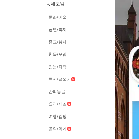
동네모임
문화/예술
공연/축제
종교/봉사
친목/모임
인문/과학
독서/글쓰기
반려동물
요리/제조
여행/캠핑
음악/악기