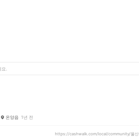
온양읍
1년 전
https://cashwalk.com/local/communit