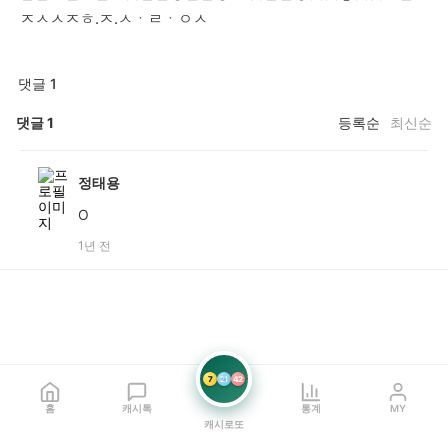
ㅈㅅㅅㅈㅎ.ㅈ.ㅅㆍㄹㆍㅇㅅ
댓글 1
댓글
1
등록순
최신순
정태용
O
1년 전
7
21
42
홈
캐시톡
통계
MY
캐시로또