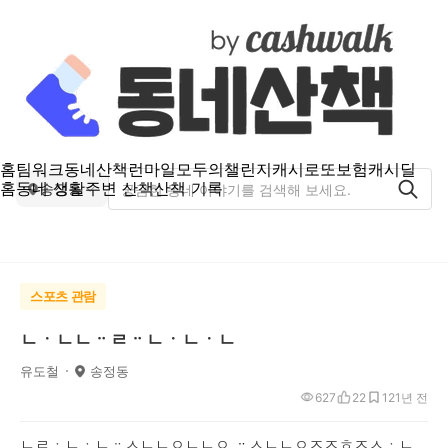
홈
팀워크
동네산책
런마일
모두의챌린지
캐시로또
보험
캐시딜
홈
동네 생활
주변 산책
산책 기록
송정동
스포츠 관람
ㄴㆍㄴㄴᆢㄹᆢㄴㆍㄴㆍㄴ
유도철
송정동
627
22
12
1년 전
ㄴㄹㆍㄴㆍㄴᆢㅅㄴㄴㅇㄴㄴㅇ
ᆢ
ㅅㄴㄴㅇㅈㅈㅎㅈㅅㆍㄴ