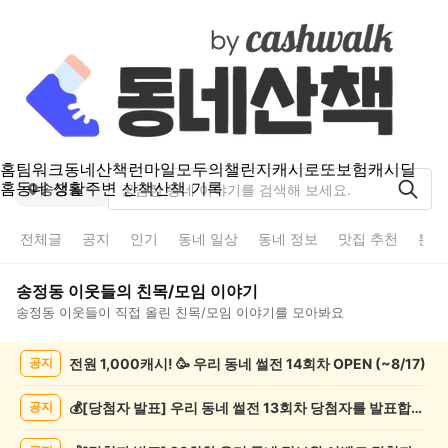
홈
팀워크
동네산책
런마일
모두의챌린지
캐시로또
보험
캐시딜
홈
동네 생활
주변 산책
산책 기록
송정동
전체글
공지
인기
동네 일상
동네 정보
맛집 추천
분실
송정동
이웃들의
친목/모임
이야기
송정동
이웃들이 직접 올린
친목/모임
이야기를 모아봐요
송
전원 1,000캐시! 🥳 우리 동네 썰전 14회차 OPEN (~8/17)
공지
정
동
친
💰[당첨자 발표] 우리 동네 썰전 13회차 당첨자를 발표합니다!
공지
목/
모