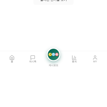
7
21
42
홈
캐시톡
통계
MY
캐시로또