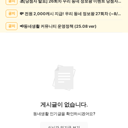
💰[당첨자 발표] 26회차 우리 동네 정보왕 이벤트 당첨자를 발표합니다!
공지
임
게
💸 전원 2,000캐시 지급! 우리 동네 정보왕 27회차 (~8/10)
공지
시
글
목
📢동네생활 커뮤니티 운영정책 (25.08 ver)
공지
록
게시글이 없습니다.
동네생활 인기글을 확인하시겠어요?
실시간 인기글 보기