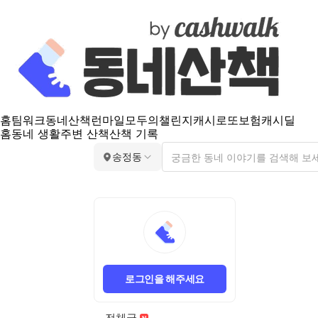
홈
팀워크
동네산책
런마일
모두의챌린지
캐시로또
보험
캐시딜
홈
동네 생활
주변 산책
산책 기록
송정동
로그인을 해주세요
전체글