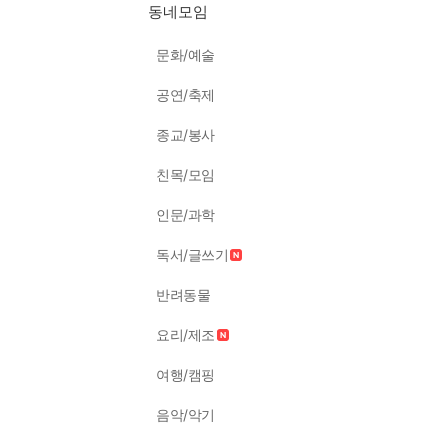
동네모임
문화/예술
공연/축제
종교/봉사
친목/모임
인문/과학
독서/글쓰기
반려동물
요리/제조
여행/캠핑
음악/악기