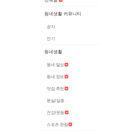
동네생활 커뮤니티
공지
인기
동네생활
동네 일상
동네 정보
맛집 추천
분실/실종
건강/운동
스포츠 관람