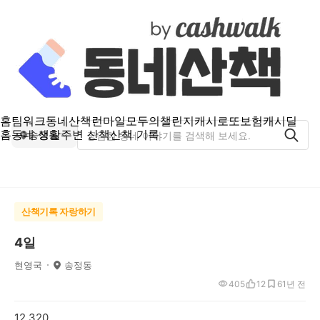
홈
팀워크
동네산책
런마일
모두의챌린지
캐시로또
보험
캐시딜
홈
동네 생활
주변 산책
산책 기록
송정동
산책기록 자랑하기
4일
현영국
송정동
405
12
6
1년 전
12,320