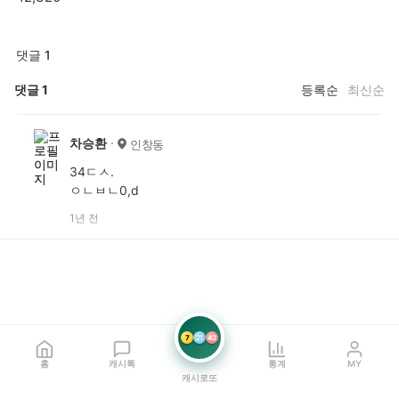
댓글 1
댓글
1
등록순
최신순
차승환
인창동
34ㄷㅅ.
ㅇㄴㅂㄴ0,d
1년 전
7
21
42
홈
캐시톡
통계
MY
캐시로또