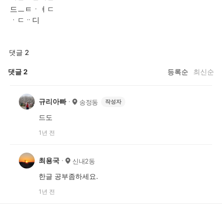
드ㅡㅌㆍㅕㄷ
ㆍㄷᆢ디
댓글 2
댓글
2
등록순
최신순
규리아빠
송정동
작성자
드도
1년 전
최용국
신내2동
한글 공부좀하세요.
1년 전