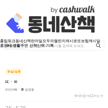
홈
팀워크
동네산책
런마일
모두의챌린지
캐시로또
보험
캐시딜
홈
동네 생활
주변 산책
산책 기록
송정동
분실/실종
ㄸㆍㅌ
규리아빠
송정동
591
18
9
1년 전
ㄱㄷㆍㄷㄱㄷ