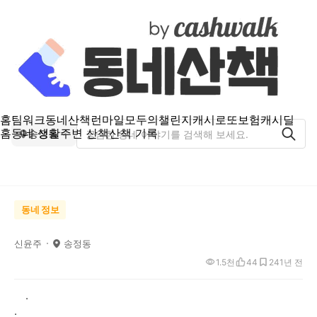
홈
팀워크
동네산책
런마일
모두의챌린지
캐시로또
보험
캐시딜
홈
동네 생활
주변 산책
산책 기록
송정동
동네 정보
신윤주
송정동
1.5천
44
24
1년 전
.
.