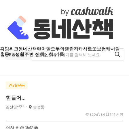
홈
팀워크
동네산책
런마일
모두의챌린지
캐시로또
보험
캐시딜
홈
동네 생활
주변 산책
산책 기록
송정동
건강/운동
힘들어...
김선영^▽^
송정동
820
34
14
1년 전
엄청 히😅😓😥😰