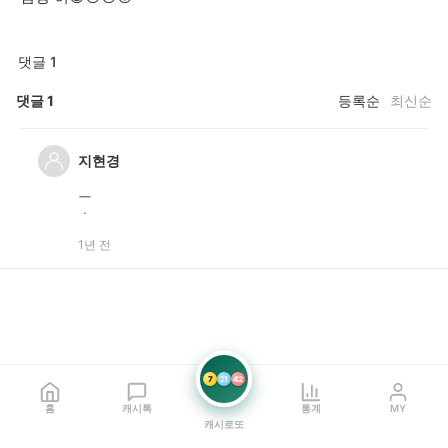
댓글 1
댓글
1
등록순
최신순
지현경
ㅡ
ㆍ
1년 전
7
21
42
홈
캐시톡
통계
MY
캐시로또