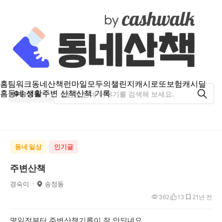
홈
팀워크
동네산책
런마일
모두의챌린지
캐시로또
보험
캐시딜
홈
동네 생활
주변 산책
산책 기록
송정동
동네 일상
인기글
주변산책
경숙이
송정동
362
13
2
1년 전
몇일전부터 주변산책기록이 잘 안되네요