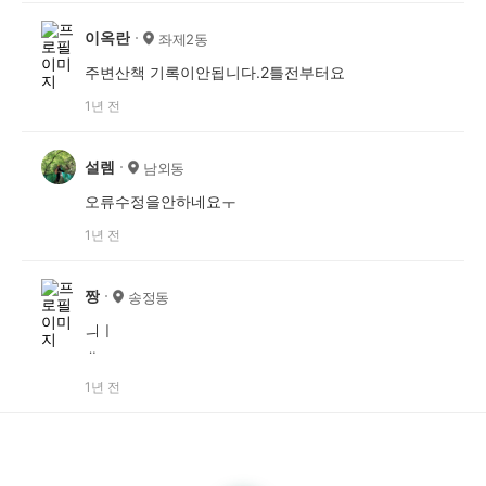
이옥란
좌제2동
주변산책 기록이안됩니다.2틀전부터요
1년 전
설렘
남외동
오류수정을안하네요ㅜ
1년 전
짱
송정동
ㅢㅣ
ᆢ
1년 전