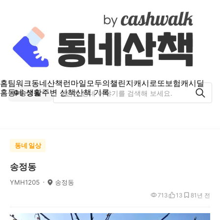
홈
팀워크
동네산책
런마일
모두의챌린지
캐시로또
보험
캐시딜
홈
동네 생활
주변 산책
산책 기록
송정동
동네 일상
송정동
YMH1205
송정동
713
13
8
1년 전