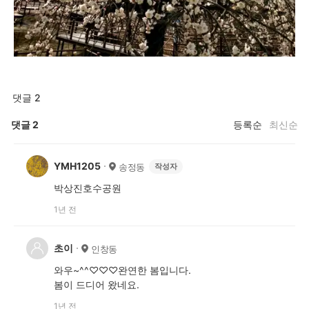
댓글 2
댓글
2
등록순
최신순
YMH1205
송정동
작성자
박상진호수공원
1년 전
초이
인창동
와우~^^♡♡♡완연한 봄입니다.
봄이 드디어 왔네요.
1년 전