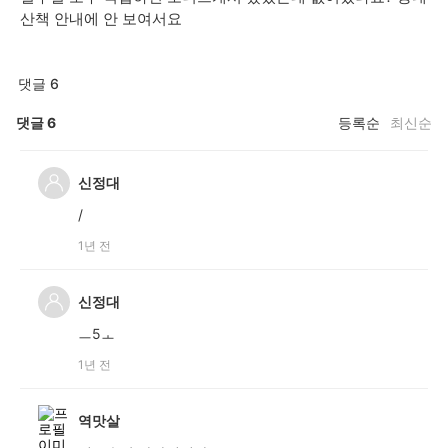
산책 안내에 안 보여서요
댓글 6
댓글
6
등록순
최신순
신정대
/
1년 전
신정대
ㅡ5ㅗ
1년 전
역맛살