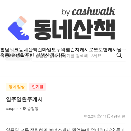
홈
팀워크
동네산책
런마일
모두의챌린지
캐시로또
보험
캐시딜
홈
동네 생활
주변 산책
산책 기록
송정동
동네 일상
인기글
일주일완주캐시
casper
송정동
2.2천
111
49
1년 전
일주일 모두 적립하면 보너스캐시 줬었는데 없어졌나요? 동네