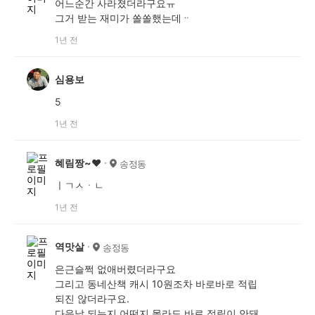
어느순간 사라졌더라구요ㅠ
그거 받는 재미가 쏠쏠했는데ᆢ
1년 전
심용보
5
1년 전
혜림짱~♥
송정동
ㅣㄱㅅㆍㄴ
1년 전
역맛살
송정동
은근슬쩍 없애버렸더라구요
그리고 동네산책 캐시 10원조차 바로바로 적립
되진 않더라구요.
다음날 되는지 어떤지 몰라도 바로 적립이 안돼