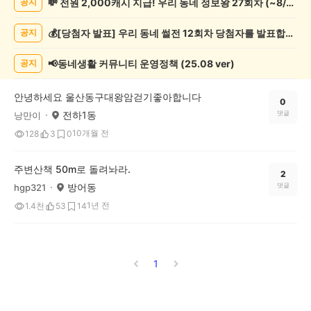
💸 전원 2,000캐시 지급! 우리 동네 정보왕 27회차 (~8/10)
공지
록
자
💰[당첨자 발표] 우리 동네 썰전 12회차 당첨자를 발표합니다!
공지
랑
하
기
📢동네생활 커뮤니티 운영정책 (25.08 ver)
공지
게
시
안녕하세요 울산동구대왕암걷기좋아합니다
글
0
전하1동
댓글
낭만이
목
록
10개월 전
128
3
0
주변산책 50m로 돌려놔라.
2
방어동
댓글
hgp321
1년 전
1.4천
53
14
1