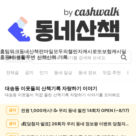
홈
팀워크
동네산책
런마일
모두의챌린지
캐시로또
보험
캐시딜
홈
동네 생활
주변 산책
산책 기록
대송동
전체글
공지
인기
동네 일상
동네 정보
맛집 추천
분실
대송동
이웃들의
산책기록 자랑하기
이야기
대송동
이웃들이 직접 올린
산책기록 자랑하기
이야기를 모아봐요
대
전원 1,000캐시! 🥳 우리 동네 썰전 14회차 OPEN (~8/17)
공지
송
동
산
💰[당첨자 발표] 26회차 우리 동네 정보왕 이벤트 당첨자를 발표합니다!
공지
책
기