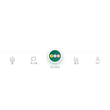
7
21
42
홈
캐시톡
통계
MY
캐시로또