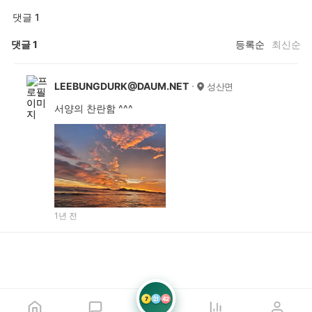
댓글 1
댓글
1
등록순
최신순
LEEBUNGDURK@DAUM.NET
성산면
서양의 찬란함 ^^^
1년 전
7
21
42