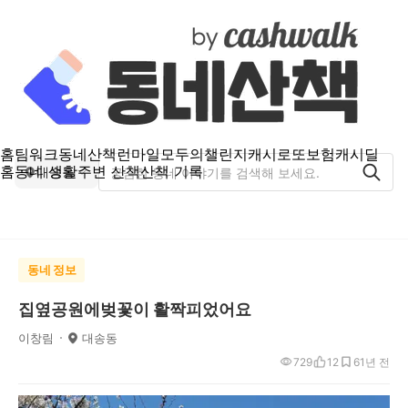
홈
팀워크
동네산책
런마일
모두의챌린지
캐시로또
보험
캐시딜
홈
동네 생활
주변 산책
산책 기록
대송동
동네 정보
집옆공원에벚꽃이 활짝피었어요
이창림
대송동
729
12
6
1년 전