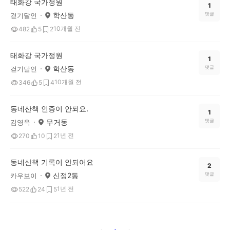
태화강 국가정원
1
학산동
댓글
걷기달인
10개월 전
482
5
2
태화강 국가정원
1
학산동
댓글
걷기달인
10개월 전
346
5
4
동네산책 인증이 안되요.
1
무거동
댓글
김영옥
1년 전
270
10
2
동네산책 기록이 안되어요
2
신정2동
댓글
카우보이
1년 전
522
24
5