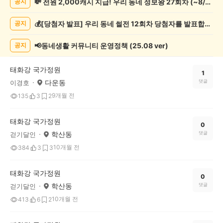
💸 전원 2,000캐시 지급! 우리 동네 정보왕 27회차 (~8/10)
공지
자
랑
💰[당첨자 발표] 우리 동네 썰전 12회차 당첨자를 발표합니다!
공지
하
기
게
📢동네생활 커뮤니티 운영정책 (25.08 ver)
공지
시
글
태화강 국가정원
목
1
다운동
댓글
이경호
록
9개월 전
135
3
2
태화강 국가정원
0
학산동
댓글
걷기달인
10개월 전
384
3
3
태화강 국가정원
0
학산동
댓글
걷기달인
10개월 전
413
6
2