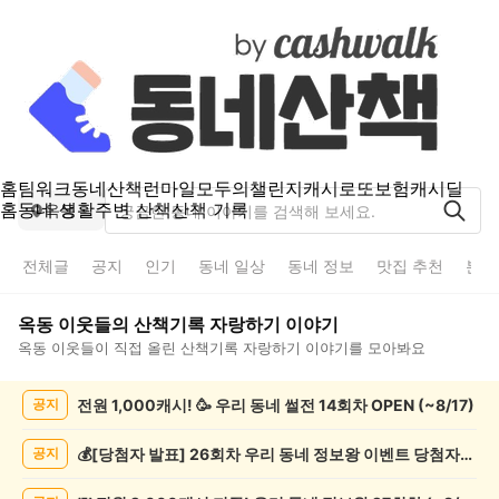
홈
팀워크
동네산책
런마일
모두의챌린지
캐시로또
보험
캐시딜
홈
동네 생활
주변 산책
산책 기록
옥동
전체글
공지
인기
동네 일상
동네 정보
맛집 추천
분실
옥동
이웃들의
산책기록 자랑하기
이야기
옥동
이웃들이 직접 올린
산책기록 자랑하기
이야기를 모아봐요
옥
전원 1,000캐시! 🥳 우리 동네 썰전 14회차 OPEN (~8/17)
공지
동
산
책
💰[당첨자 발표] 26회차 우리 동네 정보왕 이벤트 당첨자를 발표합니다!
공지
기
록