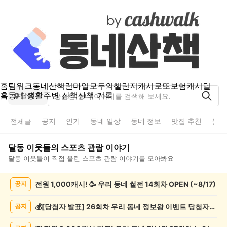
홈
팀워크
동네산책
런마일
모두의챌린지
캐시로또
보험
캐시딜
홈
동네 생활
주변 산책
산책 기록
달동
전체글
공지
인기
동네 일상
동네 정보
맛집 추천
분실
달동
이웃들의
스포츠 관람
이야기
달동
이웃들이 직접 올린
스포츠 관람
이야기를 모아봐요
달
전원 1,000캐시! 🥳 우리 동네 썰전 14회차 OPEN (~8/17)
공지
동
스
포
💰[당첨자 발표] 26회차 우리 동네 정보왕 이벤트 당첨자를 발표합니다!
공지
츠
관