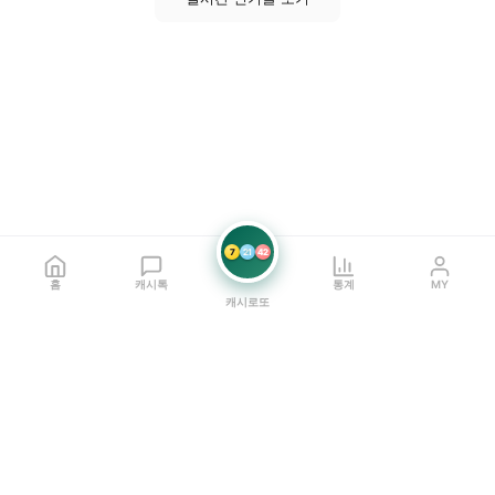
7
21
42
홈
캐시톡
통계
MY
캐시로또