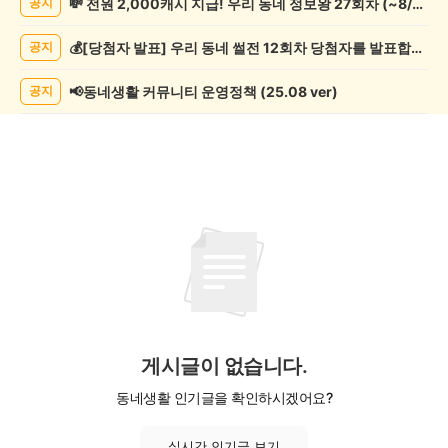
💸 전원 2,000캐시 지급! 우리 동네 정보왕 27회차 (~8/10)
공지
람
게
💰[당첨자 발표] 우리 동네 썰전 12회차 당첨자를 발표합니다!
공지
시
글
목
📢동네생활 커뮤니티 운영정책 (25.08 ver)
공지
록
게시글이 없습니다.
동네생활 인기글을 확인하시겠어요?
실시간 인기글 보기