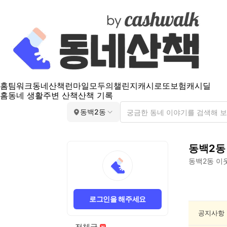
홈
팀워크
동네산책
런마일
모두의챌린지
캐시로또
보험
캐시딜
홈
동네 생활
주변 산책
산책 기록
동백2동
동백2동
동백2동
이웃
동
백
로그인을 해주세요
2
동
공지사항
공
전체글