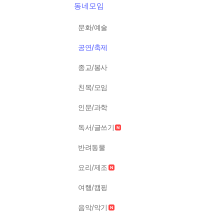
동네모임
문화/예술
공연/축제
종교/봉사
친목/모임
인문/과학
독서/글쓰기
반려동물
요리/제조
여행/캠핑
음악/악기