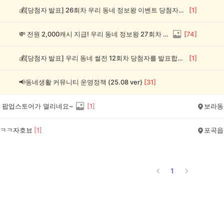
💰[당첨자 발표] 26회차 우리 동네 정보왕 이벤트 당첨자를 발표합니다!
[
1
]
💸 전원 2,000캐시 지급! 우리 동네 정보왕 27회차 (~8/10)
[
74
]
💰[당첨자 발표] 우리 동네 썰전 12회차 당첨자를 발표합니다!
[
1
]
📢동네생활 커뮤니티 운영정책 (25.08 ver)
[
31
]
 팝업스토어가 열리네요~
[
1
]
보라동
ㅋㅋ자호뵤
[
1
]
포곡읍
1