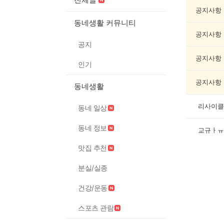
연/
축
공지사항
제
동네생활 커뮤니티
게
공지사항
시
공지
글
목
공지사항
인기
록
공지사항
동네생활
리사이클
동네 일상
동네 정보
교규ㅏㅠ
맛집 추천
분실/실종
건강/운동
스포츠 관람