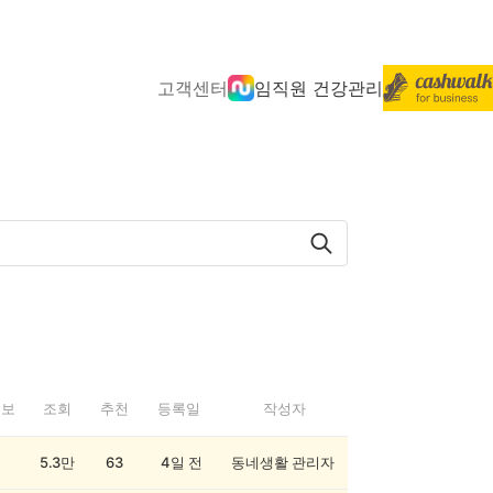
고객센터
임직원 건강관리
정보
조회
추천
등록일
작성자
5.3만
63
4일 전
동네생활 관리자