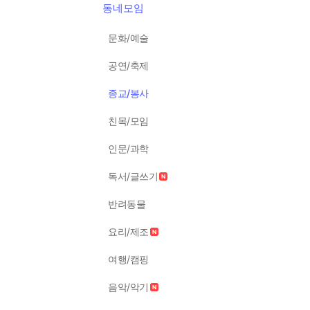
동네모임
문화/예술
공연/축제
종교/봉사
친목/모임
인문/과학
독서/글쓰기
반려동물
요리/제조
여행/캠핑
음악/악기