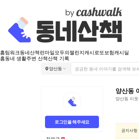
홈
팀워크
동네산책
런마일
모두의챌린지
캐시로또
보험
캐시딜
홈
동네 생활
주변 산책
산책 기록
양산동
양산동
양산동
이웃
양
산
로그인을 해주세요
동
종
공지사항
교/
전체글