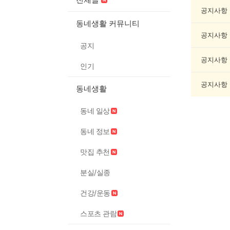
봉
사
공지사항
게
동네생활 커뮤니티
시
공지사항
글
공지
목
록
공지사항
인기
공지사항
동네생활
동네 일상
동네 정보
맛집 추천
분실/실종
건강/운동
스포츠 관람