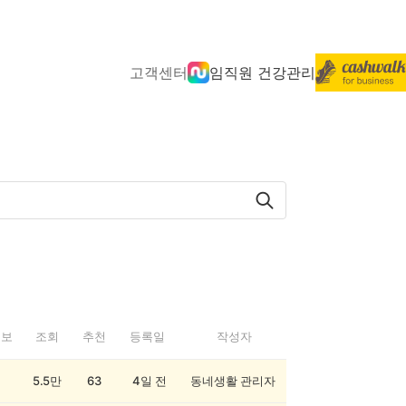
고객센터
임직원 건강관리
정보
조회
추천
등록일
작성자
5.5만
63
4일 전
동네생활 관리자