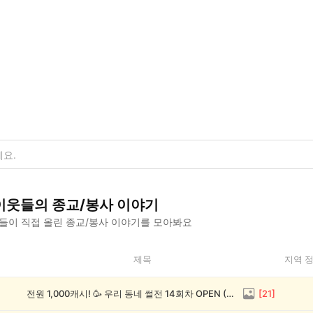
이웃들의
종교/봉사
이야기
들이 직접 올린
종교/봉사
이야기를 모아봐요
제목
지역 
전원 1,000캐시! 🥳 우리 동네 썰전 14회차 OPEN (~8/17)
[
21
]