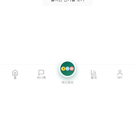
7
21
42
홈
캐시톡
통계
MY
캐시로또