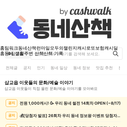
홈
팀워크
동네산책
런마일
모두의챌린지
캐시로또
보험
캐시딜
홈
동네 생활
주변 산책
산책 기록
삽교읍
전체글
공지
인기
동네 일상
동네 정보
맛집 추천
분실
삽교읍
이웃들의
문화/예술
이야기
삽교읍
이웃들이 직접 올린
문화/예술
이야기를 모아봐요
삽
전원 1,000캐시! 🥳 우리 동네 썰전 14회차 OPEN (~8/17)
공지
교
읍
문
💰[당첨자 발표] 26회차 우리 동네 정보왕 이벤트 당첨자를 발표합니다!
공지
화/
예