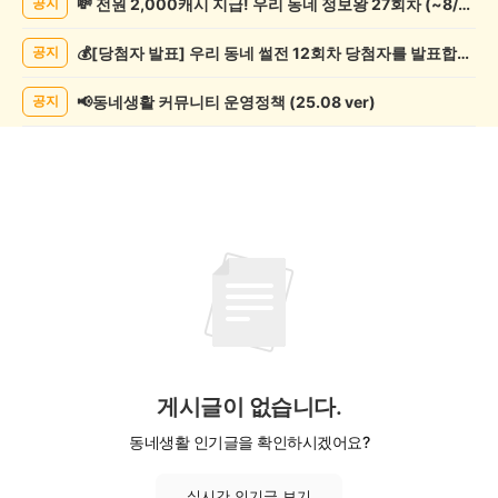
💸 전원 2,000캐시 지급! 우리 동네 정보왕 27회차 (~8/10)
공지
술
게
💰[당첨자 발표] 우리 동네 썰전 12회차 당첨자를 발표합니다!
공지
시
글
목
📢동네생활 커뮤니티 운영정책 (25.08 ver)
공지
록
게시글이 없습니다.
동네생활 인기글을 확인하시겠어요?
실시간 인기글 보기