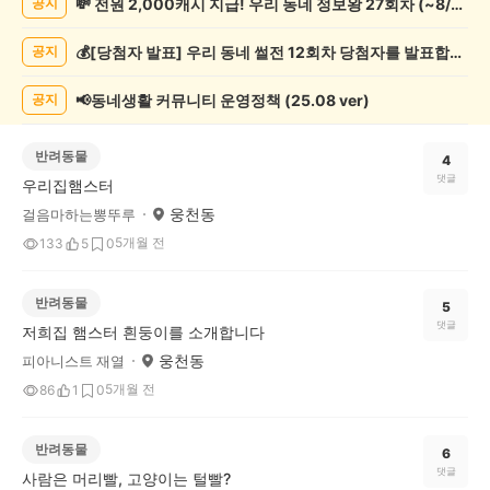
💸 전원 2,000캐시 지급! 우리 동네 정보왕 27회차 (~8/10)
공지
게
시
💰[당첨자 발표] 우리 동네 썰전 12회차 당첨자를 발표합니다!
공지
글
목
록
📢동네생활 커뮤니티 운영정책 (25.08 ver)
공지
반려동물
4
댓글
우리집햄스터
웅천동
걸음마하는뽕뚜루
5개월 전
133
5
0
반려동물
5
댓글
저희집 햄스터 흰둥이를 소개합니다
웅천동
피아니스트 재열
5개월 전
86
1
0
반려동물
6
댓글
사람은 머리빨, 고양이는 털빨?