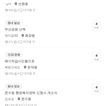
선원동
’ڡ‘४
5개월 전
282
2
0
동네 일상
4
댓글
무선공원 산책
화장동
돼지꿈33
8개월 전
272
2
1
건강/운동
4
댓글
폐기차길시민품으로
둔덕동
복받으세요
9개월 전
392
4
1
동네 정보
4
댓글
문수동 행정복지센턱 신청사 개소식
문수동
김숙경
1년 전
1.9천
41
13