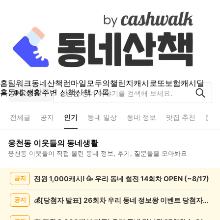
홈
팀워크
동네산책
런마일
모두의챌린지
캐시로또
보험
캐시딜
홈
동네 생활
주변 산책
산책 기록
웅천동
전체글
공지
인기
동네 일상
동네 정보
맛집 추천
분실
웅천동
이웃들의 동네생활
웅천동
이웃들이 직접 올린 동네 정보, 후기, 질문들을 모아봐요
웅
전원 1,000캐시! 🥳 우리 동네 썰전 14회차 OPEN (~8/17)
공지
천
동
인
💰[당첨자 발표] 26회차 우리 동네 정보왕 이벤트 당첨자를 발표합니다!
공지
기
글