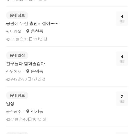
동네 정보
4
댓글
공원에 무선 충전시설이~~~
웅천동
써니라오
1년 전
1.3천
35
13
동네 일상
4
댓글
친구들과 함께즐겁다
둔덕동
산위에서
1년 전
942
30
12
동네 정보
7
댓글
일상
신기동
공주공주
1년 전
1.1천
46
16